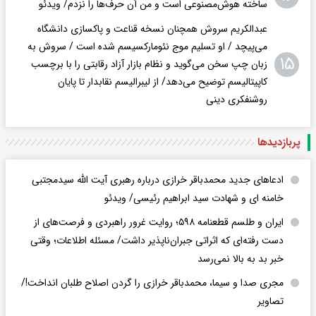
ساخته هوش‌مصنوعی است و من آن حرف‌ها را نزدم/ ویدئو
عبدالکریم سروش همچنان نسخه قناعت و پاکسازی دانشگاه
می‌پیچد / او تسلیم موج نئومارکسیسم شده است / سروش به
۱۵
زبان چپ سخن می‌گوید و نظام بازار آزاد رقابتی را با برچسب
کاپیتالیسم توضیح می‌دهد/ از لیبرالیسم نقابدار تا پایان
روشنفکری دینی
پربازدید‌ها
ادعاهای جدید محمدباقر خرازی درباره رهبری آیت الله سیدمجتبی
خامنه ای و شهادت سید ابراهیم رئیسی/ ویدئو
ایران و طلسم قطعنامه ۵۹۸؛ روایت غرور راهبردی و فرصت‌های از
دست رفته‌ای که اثراتی جبران‌ناپذیر داشت/ مسئله اطلاعات؛ وقتی
خبر بد به بالا نمی‌رسد
مجری صدا و سیما، محمدباقر خرازی را گردن اصلاح طلبان انداخت!/
تصاویر