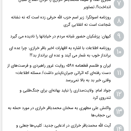
۷
انداخت!/ تصاویر
روزنامه اصولگرا: زیر اسم حزب الله حرفی زده است که نه نشانه
۸
شجاعت است نه انقلابی گری
۹
کیهان: پزشکیان حضور شبانه مردم در خیابانها را نادیده می گیرد
روزنامه اطلاعات با اشاره به اظهارات اخیر باقر خرازی: چرا عده ای
۱۰
برانداز خوب به شمار می آیند و عده ای برانداز بد؟!
ایران و طلسم قطعنامه ۵۹۸؛ روایت غرور راهبردی و فرصت‌های از
۱۱
دست رفته‌ای که اثراتی جبران‌ناپذیر داشت/ مسئله اطلاعات؛
وقتی خبر بد به بالا نمی‌رسد
جواد امام: ولایت‌مداری را نباید بهانه‌ای برای جنگ‌طلبی و
۱۲
تندروی کرد
واکنش علی مطهری به سخنان محمدباقر خرازی در مورد حمله به
۱۳
بی حجاب‌ها
آیت الله محمدباقر خرازی در ادعایی جدید: کلیپ‌ها جعلی و
۱۴