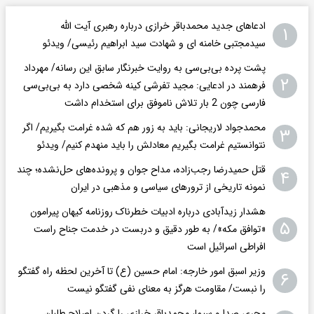
ادعاهای جدید محمدباقر خرازی درباره رهبری آیت الله
۱
سیدمجتبی خامنه ای و شهادت سید ابراهیم رئیسی/ ویدئو
پشت پرده بی‌بی‌سی به روایت خبرنگار سابق این رسانه/ مهرداد
۲
فرهمند در ادعایی: مجید تفرشی کینه شخصی دارد به بی‌بی‌سی
فارسی چون 2 بار تلاش ناموفق برای استخدام داشت
محمدجواد لاریجانی: باید به زور هم که شده غرامت بگیریم/ اگر
۳
نتوانستیم غرامت بگیریم معادلش را باید منهدم کنیم/ ویدئو
قتل حمیدرضا رجب‌زاده، مداح جوان و پرونده‌های حل‌نشده؛ چند
۴
نمونه تاریخی از ترورهای سیاسی و مذهبی در ایران
هشدار زیدآبادی درباره ادبیات خطرناک روزنامه کیهان پیرامون
۵
«توافق مکه»/ به طور دقیق و دربست در خدمت جناح راست
افراطی اسرائیل است
وزیر اسبق امور خارجه: امام حسین (ع) تا آخرین لحظه راه گفتگو
۶
را نبست/ مقاومت هرگز به معنای نفی گفتگو نیست
مجری صدا و سیما، محمدباقر خرازی را گردن اصلاح طلبان