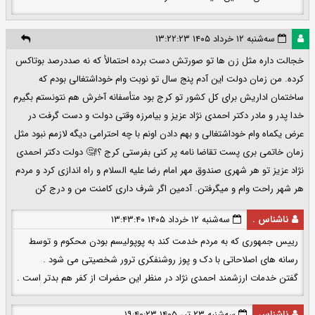
سه‌شنبه ۱۲ خرداد ۱۴۰۵ ۱۳:۲۲:۲۳
خجالت داره مثل زن ها تو صورتش دست برده احتمالأ که نه صددرصد بوتاکس
کرده. من زمان دولت این آدم پنج سال تو نوبت وام خوداشتغالی بودم که
ساختمان اداریش برای کل کشور تو کرج بود متأسفانه آخرش هم نتونستم بگیرم
خدا پدر و مادر دکتر احمدی نژاد عزیز و بیامرزه وقتی دولت و دست گرفت در
عرض یکماه وام خوداشتغالی و بهم دادن اونم با چه احترامی دیگه لازمم نبود مثل
زمان خاتمی بری پست تقاضا نامه پر کنی بفرستی کرج ؟!🤔 دولت دکتر احمدی
نژاد عزیز تو هر شهری صندوق مهر امام رضا علیه السلام و راه اندازی کرد و مردم
هر شهر راحت وام و میگرفتن. آدمین اگر شرف داری کامنت من و درج کن
ناشناس .
سه‌شنبه ۱۲ خرداد ۱۴۰۵ ۱۳:۴۳:۴۰
رییس جمهوری که به مردم خدمت کند به پوپولیسم بودن محکوم و توسط
رسانه های اصلاحاتی با دک و پوز روشنفکری ترور شخصیتی می شود .
گفتن خدمات ارزشمند احمدی نژاد در منظر این حضرات از کفر هم بدتر است .
ناشناس
سه‌شنبه ۲۳ تیر ۱۴۰۵ ۱۹:۴۰:۲۳