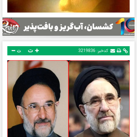
ت
کدخبر:
3219836
ت