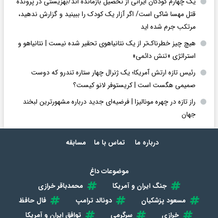
یک چهارم کودکان ایرانی از تحصیل بازمانده اند/بهزیستی در پرونده
قتل مهسا شاکی است/ اگر آزار یک کودک را ببینید و گزارش ندهید،
مرتکب جرم شده اید
هیچ چیز خطرناک‌تر از یک نتانیاهوی تحقیر شده نیست | نتانیاهو و
استراتژی «تنش دائمی»
رئیس تازه ارتش آمریکا؛ یک ژنرال چهار ستاره تندرو که دوست
صمیمی هگست است | کریستوفر لانو کیست؟
راز تازه در چهره مونالیزا | فرضیه‌ای جدید درباره مشهورترین لبخند
جهان
درباره ما
تماس با ما
مسابقه
موضوعات داغ
جنگ ایران و آمریکا
محمدباقر خرازی
مسعود پزشکیان
دونالد ترامپ
فال حافظ
خرازی
سرگرمی
توافق ایران و آمریکا