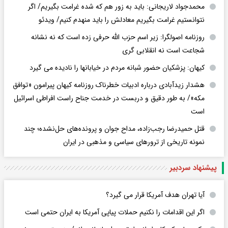
محمدجواد لاریجانی: باید به زور هم که شده غرامت بگیریم/ اگر
نتوانستیم غرامت بگیریم معادلش را باید منهدم کنیم/ ویدئو
روزنامه اصولگرا: زیر اسم حزب الله حرفی زده است که نه نشانه
شجاعت است نه انقلابی گری
کیهان: پزشکیان حضور شبانه مردم در خیابانها را نادیده می گیرد
هشدار زیدآبادی درباره ادبیات خطرناک روزنامه کیهان پیرامون «توافق
مکه»/ به طور دقیق و دربست در خدمت جناح راست افراطی اسرائیل
است
قتل حمیدرضا رجب‌زاده، مداح جوان و پرونده‌های حل‌نشده؛ چند
نمونه تاریخی از ترورهای سیاسی و مذهبی در ایران
پیشنهاد سردبیر
آیا تهران هدف آمریکا قرار می گیرد؟
اگر این اقدامات را نکنیم حملات پیاپی آمریکا به ایران حتمی است