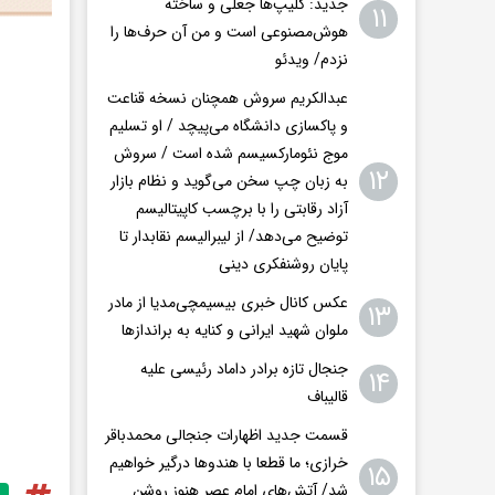
جدید: کلیپ‌ها جعلی و ساخته
۱۱
هوش‌مصنوعی است و من آن حرف‌ها را
نزدم/ ویدئو
عبدالکریم سروش همچنان نسخه قناعت
و پاکسازی دانشگاه می‌پیچد / او تسلیم
موج نئومارکسیسم شده است / سروش
۱۲
به زبان چپ سخن می‌گوید و نظام بازار
آزاد رقابتی را با برچسب کاپیتالیسم
توضیح می‌دهد/ از لیبرالیسم نقابدار تا
پایان روشنفکری دینی
عکس کانال خبری بیسیمچی‌مدیا از مادر
۱۳
ملوان شهید ایرانی و کنایه به براندازها
جنجال تازه برادر داماد رئیسی علیه
۱۴
قالیباف
قسمت جدید اظهارات جنجالی محمدباقر
خرازی؛ ما قطعا با هندوها درگیر خواهیم
۱۵
شد/ آتش‌های امام عصر هنوز روشن