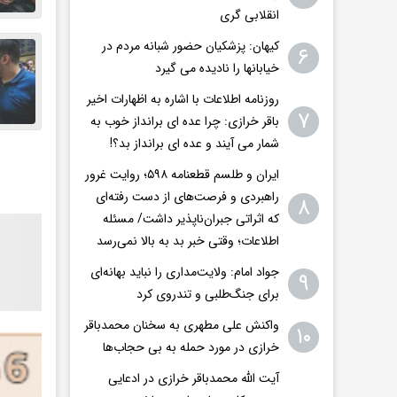
انقلابی گری
کیهان: پزشکیان حضور شبانه مردم در
۶
خیابانها را نادیده می گیرد
روزنامه اطلاعات با اشاره به اظهارات اخیر
۷
باقر خرازی: چرا عده ای برانداز خوب به
شمار می آیند و عده ای برانداز بد؟!
ایران و طلسم قطعنامه ۵۹۸؛ روایت غرور
راهبردی و فرصت‌های از دست رفته‌ای
۸
که اثراتی جبران‌ناپذیر داشت/ مسئله
اطلاعات؛ وقتی خبر بد به بالا نمی‌رسد
جواد امام: ولایت‌مداری را نباید بهانه‌ای
۹
برای جنگ‌طلبی و تندروی کرد
واکنش علی مطهری به سخنان محمدباقر
۱۰
خرازی در مورد حمله به بی حجاب‌ها
آیت الله محمدباقر خرازی در ادعایی