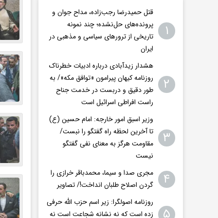
قتل حمیدرضا رجب‌زاده، مداح جوان و
پرونده‌های حل‌نشده؛ چند نمونه
۱
تاریخی از ترورهای سیاسی و مذهبی در
ایران
هشدار زیدآبادی درباره ادبیات خطرناک
روزنامه کیهان پیرامون «توافق مکه»/ به
۲
طور دقیق و دربست در خدمت جناح
راست افراطی اسرائیل است
وزیر اسبق امور خارجه: امام حسین (ع)
تا آخرین لحظه راه گفتگو را نبست/
۳
مقاومت هرگز به معنای نفی گفتگو
نیست
مجری صدا و سیما، محمدباقر خرازی را
۴
گردن اصلاح طلبان انداخت!/ تصاویر
روزنامه اصولگرا: زیر اسم حزب الله حرفی
۵
زده است که نه نشانه شجاعت است نه