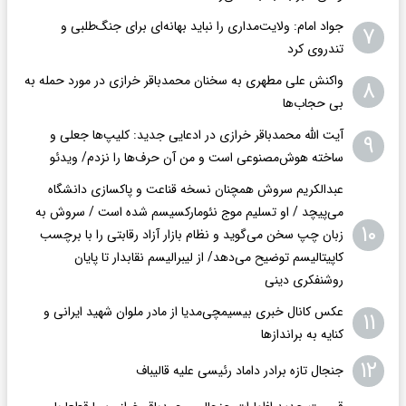
جواد امام: ولایت‌مداری را نباید بهانه‌ای برای جنگ‌طلبی و
۷
تندروی کرد
واکنش علی مطهری به سخنان محمدباقر خرازی در مورد حمله به
۸
بی حجاب‌ها
آیت الله محمدباقر خرازی در ادعایی جدید: کلیپ‌ها جعلی و
۹
ساخته هوش‌مصنوعی است و من آن حرف‌ها را نزدم/ ویدئو
عبدالکریم سروش همچنان نسخه قناعت و پاکسازی دانشگاه
می‌پیچد / او تسلیم موج نئومارکسیسم شده است / سروش به
۱۰
زبان چپ سخن می‌گوید و نظام بازار آزاد رقابتی را با برچسب
کاپیتالیسم توضیح می‌دهد/ از لیبرالیسم نقابدار تا پایان
روشنفکری دینی
عکس کانال خبری بیسیمچی‌مدیا از مادر ملوان شهید ایرانی و
۱۱
کنایه به براندازها
۱۲
جنجال تازه برادر داماد رئیسی علیه قالیباف