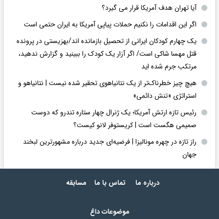
آیا تهران هدف آمریکا قرار می گیرد؟
اگر این اقدامات را نکنیم حملات پیاپی آمریکا به ایران حتمی است
یک چهارم کودکان ایرانی از تحصیل بازمانده اند/بهزیستی در پرونده
قتل مهسا شاکی است/ اگر آزار یک کودک را ببینید و گزارش ندهید،
مرتکب جرم شده اید
هیچ چیز خطرناک‌تر از یک نتانیاهوی تحقیر شده نیست | نتانیاهو و
استراتژی «تنش دائمی»
رئیس تازه ارتش آمریکا؛ یک ژنرال چهار ستاره تندرو که دوست
صمیمی هگست است | کریستوفر لانو کیست؟
راز تازه در چهره مونالیزا | فرضیه‌ای جدید درباره مشهورترین لبخند
جهان
درباره ما
تماس با ما
مسابقه
موضوعات داغ