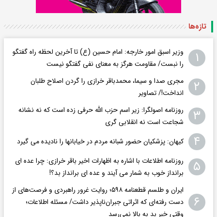
تازه‌ها
وزیر اسبق امور خارجه: امام حسین (ع) تا آخرین لحظه راه گفتگو
۱
را نبست/ مقاومت هرگز به معنای نفی گفتگو نیست
مجری صدا و سیما، محمدباقر خرازی را گردن اصلاح طلبان
۲
انداخت!/ تصاویر
روزنامه اصولگرا: زیر اسم حزب الله حرفی زده است که نه نشانه
۳
شجاعت است نه انقلابی گری
۴
کیهان: پزشکیان حضور شبانه مردم در خیابانها را نادیده می گیرد
روزنامه اطلاعات با اشاره به اظهارات اخیر باقر خرازی: چرا عده ای
۵
برانداز خوب به شمار می آیند و عده ای برانداز بد؟!
ایران و طلسم قطعنامه ۵۹۸؛ روایت غرور راهبردی و فرصت‌های از
۶
دست رفته‌ای که اثراتی جبران‌ناپذیر داشت/ مسئله اطلاعات؛
وقتی خبر بد به بالا نمی‌رسد