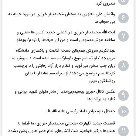
تندروی کرد
واکنش علی مطهری به سخنان محمدباقر خرازی در مورد حمله به
۶
بی حجاب‌ها
آیت الله محمدباقر خرازی در ادعایی جدید: کلیپ‌ها جعلی و
۷
ساخته هوش‌مصنوعی است و من آن حرف‌ها را نزدم/ ویدئو
عبدالکریم سروش همچنان نسخه قناعت و پاکسازی دانشگاه
می‌پیچد / او تسلیم موج نئومارکسیسم شده است / سروش به
۸
زبان چپ سخن می‌گوید و نظام بازار آزاد رقابتی را با برچسب
کاپیتالیسم توضیح می‌دهد/ از لیبرالیسم نقابدار تا پایان
روشنفکری دینی
عکس کانال خبری بیسیمچی‌مدیا از مادر ملوان شهید ایرانی و
۹
کنایه به براندازها
۱۰
جنجال تازه برادر داماد رئیسی علیه قالیباف
قسمت جدید اظهارات جنجالی محمدباقر خرازی؛ ما قطعا با
۱۱
هندوها درگیر خواهیم شد/ آتش‌های امام عصر هنوز روشن نشده