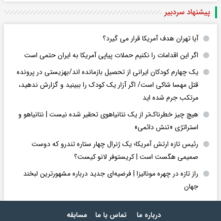
پیشنهاد سردبیر
آیا تهران هدف آمریکا قرار می گیرد؟
اگر این اقدامات را نکنیم حملات پیاپی آمریکا به ایران حتمی است
یک چهارم کودکان ایرانی از تحصیل بازمانده اند/بهزیستی در پرونده
قتل مهسا شاکی است/ اگر آزار یک کودک را ببینید و گزارش ندهید،
مرتکب جرم شده اید
هیچ چیز خطرناک‌تر از یک نتانیاهوی تحقیر شده نیست | نتانیاهو و
استراتژی «تنش دائمی»
رئیس تازه ارتش آمریکا؛ یک ژنرال چهار ستاره تندرو که دوست
صمیمی هگست است | کریستوفر لانو کیست؟
راز تازه در چهره مونالیزا | فرضیه‌ای جدید درباره مشهورترین لبخند
جهان
درباره ما
تماس با ما
مسابقه