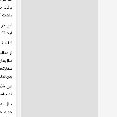
یافت به
داشت ک
این در 
آیت‌الل
اما منظ
از عدال
سال‌های
سفارتخ
بین‌الم
این شکو
که جامع
حال به 
حوزه حج