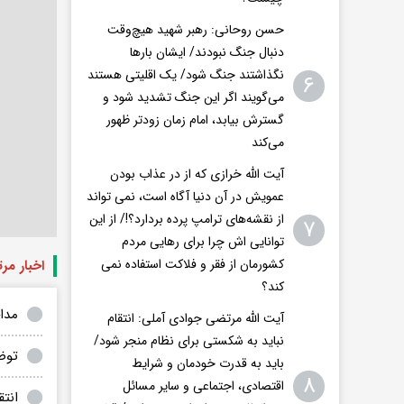
حسن روحانی: رهبر شهید هیچ‌وقت
دنبال جنگ نبودند/ ایشان بارها
نگذاشتند جنگ شود/ یک اقلیتی هستند
۶
می‌گویند اگر این جنگ تشدید شود و
گسترش بیابد، امام زمان زودتر ظهور
می‌کند
آیت الله خرازی که از در عذاب بودن
عمویش در آن دنیا آگاه است، نمی تواند
از نقشه‌های ترامپ پرده بردارد؟!/ از این
۷
توانایی اش چرا برای رهایی مردم
کشورمان از فقر و فلاکت استفاده نمی
اخبار مر
کند؟
مدا
آیت الله مرتضی جوادی آملی: انتقام
نباید به شکستی برای نظام منجر شود/
توض
باید به قدرت خودمان و شرایط
۸
اقتصادی، اجتماعی و سایر مسائل
انت