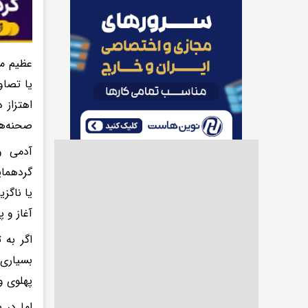
عظیم مح
یا تصاو
اهتزاز 
صحنه‌ها
آدمی و
گردهمای
یا ناگز
آغاز و 
اگر به 
بسیاری 
پهلوی و
اما در 