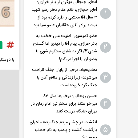
ادعای جنجالی دیگری از باقر خرازی:
آقای حجازی، قائم مقام دفتر رهبر شهید
۱
۳ سال آقا مجتبی را طرد کرده بود از
بیت/ برادر آقای حقانیان عضو سیا بود!
عضو کمیسیون امنیت ملی خطاب به
باقر خرازی: پیام آقا را دیدی اما گستاخ
۲
شدی؟!/ اگر به شلاق محکوم شوی با
وضو آن را اجرا می‌کنم!
با دوستا
معادیخواه: برخی از پایان جنگ ناراحت
۳
می‌شوند؛ زیرا زندگی و منافع آنان با
جنگ گره خورده است
حسن روحانی: برخی‌ها سال ۸۳
۴
می‌خواستند برای سخنرانی امام زمان در
تهران جایگاه درست کنند
انگشت در چشم مردم جنگ‌زده؛ ماجرای
۵
بازگشت گشت و پلمب به نام حجاب
چیست؟