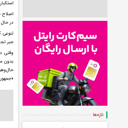
استکبار
اصلاح س
در حال 
تنوعی ک
جبر تجر
وقتی در
بدون ما
«جمهوری
تازه‌ها