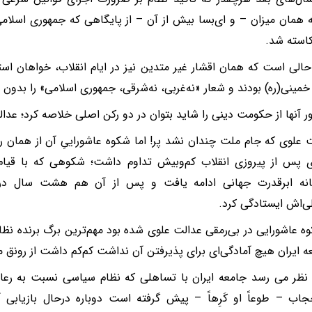
 همان میزان – و ای‌بسا بیش از آن – از پایگاهی که جمهوری اسلامی
استه شد.
حالی است که همان اقشار غیر متدین نیز در ایام انقلاب، خواهان اس
ه خمینی(ره) بودند و شعار «نه‌غربی، نه‌شرقی، جمهوری اسلامی» را بدون
ور آنها از حکومت دینی را شاید بتوان در دو رکن اصلی خلاصه کرد؛ عدا
ت علوی که جام ملت چندان نشد پر! اما شکوه عاشوراییِ آن از همان 
 پس از پیروزی انقلاب کم‌وبیش تداوم داشت؛ شکوهی که با قیام 
انه ابرقدرت جهانی ادامه یافت و پس از آن هم هشت سال در ب
للی‌اش ایستادگی کرد.
ه عاشورایی در بی‌رمقی عدالت علوی شده بود مهم‌ترین برگ برنده نظ
ه ایران هیچ آمادگی‌ای برای پذیرفتن آن نداشت کم‌کم داشت از رونق م
نظر می رسد جامعه ایران با تساهلی که نظام سیاسی نسبت به رعای
اب – طوعاً او کَرِهاً – پیش گرفته است دوباره درحال بازیابی 