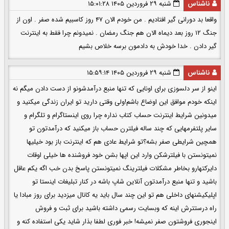
ناشناس
شنبه ۲۹ فروردین ۱۴۰۵ ۱۵:۰۱:۲۸
واقعا بد دورانی گیر افتادیم . من خودم الان ۴۷ روز کاسبیم شده صفر . اون از
جنگ ۱۲ روز بعد دیماه الان هم جنگ رمضان . نمیدونم چرا فقط به اینترنت
گیر دادن . خدا خودش به دادمون برسه خلاص بشیم
ناشناس
شنبه ۲۹ فروردین ۱۴۰۵ ۱۵:۵۹:۱۴
اینو از سر دلسوزی برای اونایی که تنها منبع درآمدشونو از دست دادن میگم نه
اینکه خودم موافق این اوضاع باشم!ولی وقتی دارید تو ایران زندگی میکنید و
میدونین شرایط اینترنت حساب کتاب نداره چرا روی اینستاگرام و تلگرام و
سایر پلتفرمهایی که چند ساله فیلترن حساب باز میکنید که درآمدتون تو
همچین شرایطی صفر بشه؟تو شرایط عادی هم که اینترنت باز بود خیلیها
نمیتونستن با فیلترشکن وارد این اپها بشن خود فروشنده ها خیلی اوقات
دایرکتهارو بخاطر مشکلات فیلترینگ نمیتونستن پاسخ بدن خب اگه یکم عاقل
باشید و تنها منبع درآمدتون آنلاین شاپ باشه در کنار تبلیغات اینستا تو
اپلیکیشنهای داخلی هم تو این چند سال باید یه کانال میزدید برای روز مبادا یا
راه درستترش اینه که وبسایت رسمی داشته باشید برای ثبت و فروش
اینجوری فروشتون صفر نمیشه! خبر فوری لطفا بذار شاید یکی استفاده کنه و