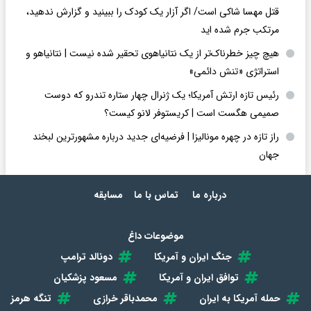
قتل مهسا شاکی است/ اگر آزار یک کودک را ببینید و گزارش ندهید،
مرتکب جرم شده اید
هیچ چیز خطرناک‌تر از یک نتانیاهوی تحقیر شده نیست | نتانیاهو و
استراتژی «تنش دائمی»
رئیس تازه ارتش آمریکا؛ یک ژنرال چهار ستاره تندرو که دوست
صمیمی هگست است | کریستوفر لانو کیست؟
راز تازه در چهره مونالیزا | فرضیه‌ای جدید درباره مشهورترین لبخند
جهان
درباره ما
تماس با ما
مسابقه
موضوعات داغ
جنگ ایران و آمریکا
دونالد ترامپ
توافق ایران و آمریکا
مسعود پزشکیان
حمله آمریکا به ایران
محمدباقر خرازی
تنگه هرمز