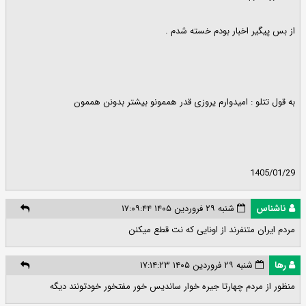
از بس پیگیر اخبار بودم خسته شدم .
به قول تتلو : امیدوارم یروزی قدر هممونو بیشتر بدونن هممون
1405/01/29
ناشناس
شنبه ۲۹ فروردین ۱۴۰۵ ۱۷:۰۹:۴۴
مردم ایران متنفرند از اونایی که نت قطع میکنن
رها
شنبه ۲۹ فروردین ۱۴۰۵ ۱۷:۱۴:۲۳
منظور از مردم چهارتا جیره خوار ساندیس خور مفتخور خودتونند دیگه