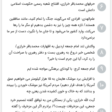
حرفهای محمدباقر خرازی، افتتاح شعبه رسمی حکومت اسلامی
۶
داعش است
علم‌الهدی: افرادی که می‌گویند جنگ را تمام کنید، مانند منافقین
هستند/ تازه همه چیز را نیز به دشمن بدهیم او مگر ما را رها
۷
می‌کند، وارد کشور ما می‌شود و تا جان ما را نگیرد، دست از سر ما
برنمی‌دارد
واکنش تند امام جمعه اردبیل به اظهارات محمدباقر خرازی/
۸
شخصی خبر دروغ به رهبری بست و دفتر رهبری با صراحت آن
را رد کرد، آیا این جرم است یا خیر؟
۹
امام جمعه کرج: با کودتای برهنگی مواجه شده ایم
با افزایش برد موشک هایمان به ۱۵ هزار کیلومتر می خواهیم عمق
۱۰
آمریکا را هدف قرار دهیم/ مردم آمریکا نیز موشک خوردن را ببینند
و بدانند که به خاک و خون کشیده شدن یعنی چه
آیت الله خرازی: یکی از بستگان من به توافق گفته تصمیم خرد
جمعی، این مزخرفات چیست؟/ برادرم اگر این مزخرف را گفته