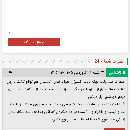
ارسال دیدگاه
نظرات شما - 24
ناشناس
شنبه ۲۹ فروردین ۱۴۰۵ ۱۳:۵۹:۴۰
حتما تا چند وقت دیگه بابت اکسیژن هوا و نفس کشیدن هم توقع تشکر دارین.
اینترنت مثل برق از ملزومات زندگی و حق همه هست. یا باز میکنید یا به زودی
مردم خودشون باز میکنن.
اگر اطلاع ندارید تو سایت روایت خاموشی برید ببینید میلیون ها نفر از طریق
نت و اینستا و تلگرام و... کسب درآمد میکردن که الان به لطف شما بیکار شدن
زندگی ها داغون شده ظالم ها... خدا ازتون نگذره