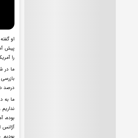
را آمری
درصد دا
ما به د
نداریم 
بوده، آ
آژانس ا
بودیم د