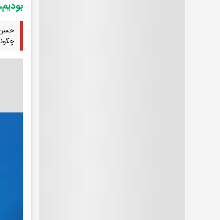
بودیم،
حسن ر
چگونگی