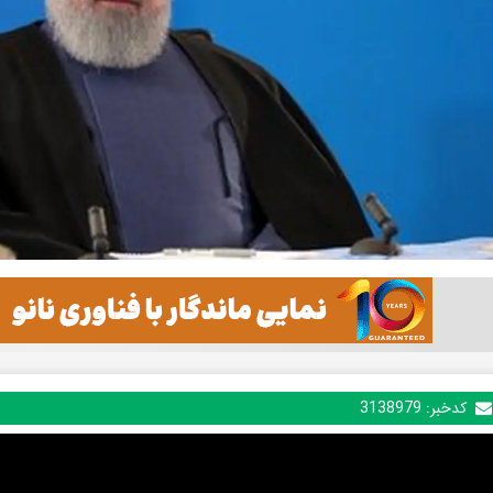
کدخبر:
3138979