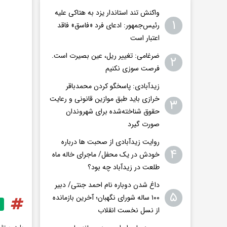
واکنش تند استاندار یزد به هتاکی علیه
۱
رئیس‌جمهور: ادعای فرد «فاسق» فاقد
اعتبار است
ضرغامی: تغییر ریل، عین بصیرت است.
۲
فرصت سوزی نکنیم
زیدآبادی: پاسخگو کردن محمدباقر
خرازی باید طبق موازین قانونی و رعایت
۳
حقوق شناخته‌شده برای شهروندان
صورت گیرد
روایت زیدآبادی از صحبت ها درباره
۴
خودش در یک محفل/ ماجرای خاله ماه
طلعت در زیدآباد چه بود؟
داغ شدن دوباره نام احمد جنتی/ دبیر
۵
۱۰۰ ساله شورای نگهبان؛ آخرین بازمانده
از نسل نخست انقلاب