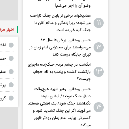
وضو آن را اجرا می‌کنم!
معادیخواه: برخی از پایان جنگ ناراحت
۱۱
می‌شوند؛ زیرا زندگی و منافع آنان با
اخبار مر
جنگ گره خورده است
حسن روحانی: برخی‌ها سال ۸۳
افش
۱۲
می‌خواستند برای سخنرانی امام زمان در
تهران جایگاه درست کنند
حسن روحانی: بهار 0
انگشت در چشم مردم جنگ‌زده؛ ماجرای
۱۳
سفر به
بازگشت گشت و پلمب به نام حجاب
چیست؟
پزش
حسن روحانی: رهبر شهید هیچ‌وقت
دنبال جنگ نبودند/ ایشان بارها
گروس
نگذاشتند جنگ شود/ یک اقلیتی هستند
۱۴
می‌گویند اگر این جنگ تشدید شود و
گسترش بیابد، امام زمان زودتر ظهور
می‌کند