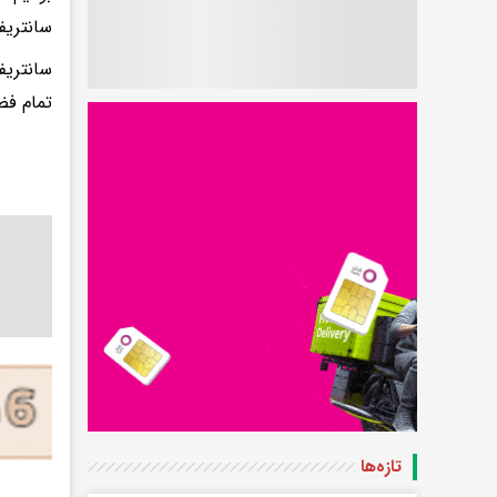
سانتریف
تمام فض
تازه‌ها