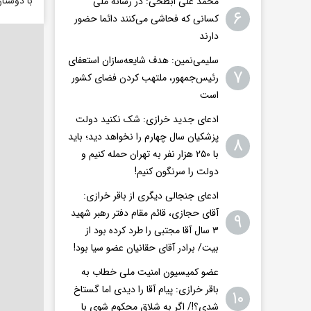
با دوستا
محمد علی ابطحی: در رسانه ملی
۶
کسانی که فحاشی می‌کنند دائما حضور
دارند
سلیمی‌نمین: هدف شایعه‌سازان استعفای
۷
رئیس‌جمهور، ملتهب کردن فضای کشور
است
ادعای جدید خرازی: شک نکنید دولت
پزشکیان سال چهارم را نخواهد دید؛ باید
۸
با ۲۵۰ هزار نفر به تهران حمله کنیم و
دولت را سرنگون کنیم!
ادعای جنجالی دیگری از باقر خرازی:
آقای حجازی، قائم مقام دفتر رهبر شهید
۹
۳ سال آقا مجتبی را طرد کرده بود از
بیت/ برادر آقای حقانیان عضو سیا بود!
عضو کمیسیون امنیت ملی خطاب به
باقر خرازی: پیام آقا را دیدی اما گستاخ
۱۰
شدی؟!/ اگر به شلاق محکوم شوی با