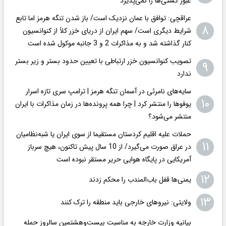
عبور کشتی‌ها را نمی‌پذیرد
عراقچی: توافق با عمان نزدیک است/ باز شدن تنگه هرمز اما تابع
۸
شرایط دیگری است/ سهم ایران از دریای خزر کلاً از کنوانسیون
کنار گذاشته شد و به مذاکرات 2 و 3 جانبه موکول شده است
تصویب کنوانسیون خزر ارتباطی با تعیین حدود بستر و زیر بستر
۹
ندارد
سایه‌های نامرئی در آسمان تنگه هرمز | ترامپ سری تازه اسرار
۱۰
یوفوها را منتشر کرد | چرا همه پرونده‌ها در زمان مذاکرات با ایران
منتشر می‌شود؟
حملات علیه اقلیم کردستان مستقیما از سوی ایران یا شبه‌نظامیان
۱۱
در عراق صورت می‌گیرد/ از 10 سال پیش تاکنون، هیچ سرباز
آمریکایی در پایگاه هوایی حریر مستقر نبوده است
۱۲
یمنی‌ها قفل باب‌المندب را محکم زدند
۱۳
ولایتی: نیروهای خارجی باید منطقه را ترک کنند
بیانیه وزارت خارجه به مناسبت بیست‌وهشتمین سالروز حمله