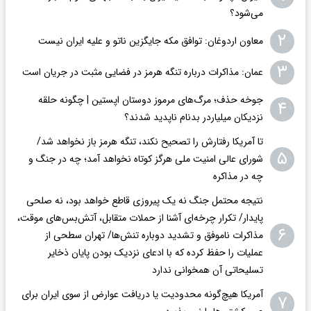
می‌شود؟
۲
معاون اردوغان: توافق مکه جایگزین ناتو و علیه ایران نیست
۳
عمان: مذاکرات درباره تنگه هرمز در فضایی مثبت در جریان است
جوخه حذف؛ مرگ‌های مرموز دوستان اپستین | چگونه حلقه
۴
نزدیکان میلیاردر بدنام ناپدید شدند؟
تا آمریکا رفتارش را تصحیح نکند، تنگه هرمز باز نخواهد شد/
۵
شورای عالی امنیت ملی هرگز کوتاه نخواهد آمد؛ چه در جنگ و
چه در مذاکره
نتیجه محتمل جنگ نه یک پیروزی قاطع خواهد بود، نه صلحی
پایدار/ تکرار چرخه‌ای آشنا از حملات متقابل، آتش‌بس‌های موقت،
۶
مذاکرات ناموفق و تشدید دوباره تنش‌ها/ تهران سطحی از
عملیات را حفظ کرده که با ادعای نزدیک بودن پایان ذخایر
تسلیحاتی آن همخوانی ندارد
آمریکا هیچ‌گونه محدودیت یا دریافت عوارض از سوی ایران برای
۷