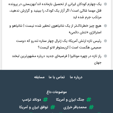
یک چهارم کودکان ایرانی از تحصیل بازمانده اند/بهزیستی در پرونده
قتل مهسا شاکی است/ اگر آزار یک کودک را ببینید و گزارش ندهید،
مرتکب جرم شده اید
هیچ چیز خطرناک‌تر از یک نتانیاهوی تحقیر شده نیست | نتانیاهو و
استراتژی «تنش دائمی»
رئیس تازه ارتش آمریکا؛ یک ژنرال چهار ستاره تندرو که دوست
صمیمی هگست است | کریستوفر لانو کیست؟
راز تازه در چهره مونالیزا | فرضیه‌ای جدید درباره مشهورترین لبخند
جهان
درباره ما
تماس با ما
مسابقه
موضوعات داغ
جنگ ایران و آمریکا
دونالد ترامپ
محمدباقر خرازی
توافق ایران و آمریکا