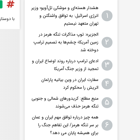
هشدار هسته‌ای و موشکی تل‌آویو؛ وزیر
۱
انرژی اسرائیل: به توافق واشنگتن و
با دوستا
تهران متعهد نیستیم
الجزیره: توپ مذاکرات تنگه هرمز در
۲
زمین آمریکا؛ چشم‌ها به تصمیم ترامپ
دوخته شد
ادعای ترامپ درباره روند اوضاع ایران و
۳
تمجید از وزیر جنگ آمریکا
سفارت ایران در وین بیانیه پارلمان
۴
اتریش را محکوم کرد
منبع مطلع: کریدورهای شمالی و جنوبی
۵
تنگه هرمز حذف می‌شوند
همه چیز درباره توافق مهم ایران و عمان
۶
بر سر تنگه هرمز/ این تفاهم جنگ را
برای همیشه پایان می دهد؟