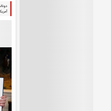
دونال
آمریکا