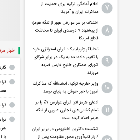
اعلام آمادگی ترکیه برای حمایت از
۷
مذاکرات ایران و آمریکا
اختلاف بر سر عوارض عبور از تنگه هرمز؛
۸
از پیشنهاد ۷ درصدی ایران تا مخالفت
قاطع آمریکا
تحلیلگر ژئوپلیتیک: ایران استراتژی خود
اخبار مر
را تغییر داده؛ ده به یک در برابر شرکای
۹
شورای همکاری خلیج فارس ضربه
گار
می‌زند
ترا
وزیر خارجه ترکیه: انشاءالله که مذاکرات
۱۰
همه
امروز با خبر خوش به پایان برسد
ادعای هرمز لتر: ایران عوارض ۷٪ را بر
ترام
۱۱
تمام کشتی‌های تجاری عبوری از تنگه
هرمز اعلام کرده است
ترام
هرم
شکست دکترین اختاپوس در برابر ایران
/ راز تاب‌آوری محور مقاومت پس از
با 