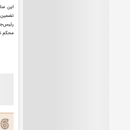
این منا
تضمین د
رئیس‌جم
محکم نی