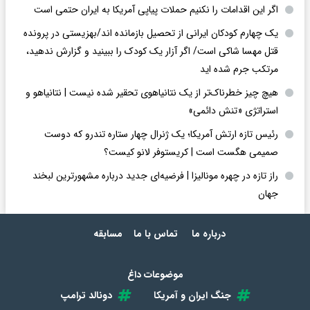
اگر این اقدامات را نکنیم حملات پیاپی آمریکا به ایران حتمی است
یک چهارم کودکان ایرانی از تحصیل بازمانده اند/بهزیستی در پرونده
قتل مهسا شاکی است/ اگر آزار یک کودک را ببینید و گزارش ندهید،
مرتکب جرم شده اید
هیچ چیز خطرناک‌تر از یک نتانیاهوی تحقیر شده نیست | نتانیاهو و
استراتژی «تنش دائمی»
رئیس تازه ارتش آمریکا؛ یک ژنرال چهار ستاره تندرو که دوست
صمیمی هگست است | کریستوفر لانو کیست؟
راز تازه در چهره مونالیزا | فرضیه‌ای جدید درباره مشهورترین لبخند
جهان
درباره ما
تماس با ما
مسابقه
موضوعات داغ
جنگ ایران و آمریکا
دونالد ترامپ