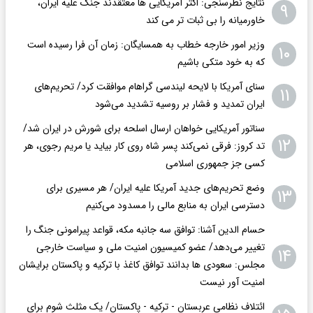
نتایج نظرسنجی: اکثر آمریکایی ها معتقدند جنگ علیه ایران،
۹
خاورمیانه را بی ثبات تر می کند
وزیر امور خارجه خطاب به همسایگان: زمان آن فرا رسیده است
۱۰
که به خود متکی باشیم
سنای آمریکا با لایحه لیندسی گراهام موافقت کرد/ تحریم‌های
۱۱
ایران تمدید و فشار بر روسیه تشدید می‌شود
سناتور آمریکایی خواهان ارسال اسلحه برای شورش در ایران شد/
۱۲
تد کروز: فرقی نمی‌کند پسر شاه روی کار بیاید یا مریم رجوی، هر
کسی جز جمهوری اسلامی
وضع تحریم‌های جدید آمریکا علیه ایران/ هر مسیری برای
۱۳
دسترسی ایران به منابع مالی را مسدود می‌کنیم
حسام الدین آشنا: توافق سه جانبه مکه، قواعد پیرامونی جنگ را
تغییر می‌دهد/ عضو کمیسیون امنیت ملی و سیاست خارجی
۱۴
مجلس: سعودی ها بدانند توافق کاغذ با ترکیه و پاکستان برایشان
امنیت آور نیست
ائتلاف نظامی عربستان - ترکیه - پاکستان/ یک مثلث شوم برای