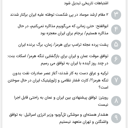
اشتباهات تاریخی تبدیل شود
۳
۲ مقام‌ ارشد موساد در پی شکست توطئه علیه ایران برکنار شدند
ابوالفتح: حتی زمانی که می‌گوییم مذاکره نمی‌کنیم، در حال
۴
مذاکره هستیم/ برجام برای ایران معجزه بود
۵
پشت پرده عجله ترامپ برای هرمز/ زمان، برگ برنده ایران
توافق موقت عمان و ایران برای بازگشایی تنگه هرمز/ اسکات بنت:
۶
در چند روز آینده با ایران به توافق می رسیم
ترکیه و عراق دست به کار شدند؛ آغاز عصر صادرات نفت بدون
۷
تنگه هرمز؟/ کارت فشار نظامی و ژئوپلیتیک ایران در حال سوختن
است؟
رویترز: توافق پیشنهادی بین ایران و عمان به راحتی قابل اجرا
۸
نیست
هشدار هسته‌ای و موشکی تل‌آویو؛ وزیر انرژی اسرائیل: به توافق
۹
واشنگتن و تهران متعهد نیستیم