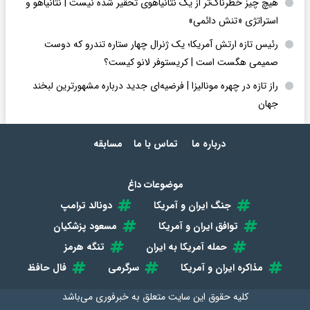
هیچ چیز خطرناک‌تر از یک نتانیاهوی تحقیر شده نیست | نتانیاهو و
استراتژی «تنش دائمی»
رئیس تازه ارتش آمریکا؛ یک ژنرال چهار ستاره تندرو که دوست
صمیمی هگست است | کریستوفر لانو کیست؟
راز تازه در چهره مونالیزا | فرضیه‌ای جدید درباره مشهورترین لبخند
جهان
درباره ما
تماس با ما
مسابقه
موضوعات داغ
جنگ ایران و آمریکا
دونالد ترامپ
توافق ایران و آمریکا
مسعود پزشکیان
حمله آمریکا به ایران
تنگه هرمز
مذاکره ایران و آمریکا
سرگرمی
فال حافظ
کلیه حقوق این سایت متعلق به
خبرفوری
می‌باشد