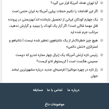
آیا تهران هدف آمریکا قرار می گیرد؟
اگر این اقدامات را نکنیم حملات پیاپی آمریکا به ایران حتمی است
یک چهارم کودکان ایرانی از تحصیل بازمانده اند/بهزیستی در پرونده
قتل مهسا شاکی است/ اگر آزار یک کودک را ببینید و گزارش ندهید،
مرتکب جرم شده اید
هیچ چیز خطرناک‌تر از یک نتانیاهوی تحقیر شده نیست | نتانیاهو و
استراتژی «تنش دائمی»
رئیس تازه ارتش آمریکا؛ یک ژنرال چهار ستاره تندرو که دوست
صمیمی هگست است | کریستوفر لانو کیست؟
راز تازه در چهره مونالیزا | فرضیه‌ای جدید درباره مشهورترین لبخند
جهان
درباره ما
تماس با ما
مسابقه
موضوعات داغ