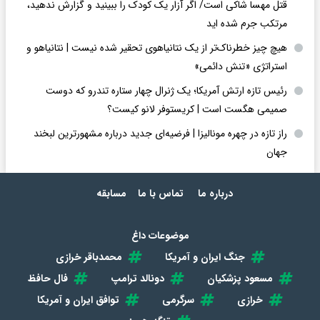
قتل مهسا شاکی است/ اگر آزار یک کودک را ببینید و گزارش ندهید،
مرتکب جرم شده اید
هیچ چیز خطرناک‌تر از یک نتانیاهوی تحقیر شده نیست | نتانیاهو و
استراتژی «تنش دائمی»
رئیس تازه ارتش آمریکا؛ یک ژنرال چهار ستاره تندرو که دوست
صمیمی هگست است | کریستوفر لانو کیست؟
راز تازه در چهره مونالیزا | فرضیه‌ای جدید درباره مشهورترین لبخند
جهان
درباره ما
تماس با ما
مسابقه
موضوعات داغ
جنگ ایران و آمریکا
محمدباقر خرازی
مسعود پزشکیان
دونالد ترامپ
فال حافظ
خرازی
سرگرمی
توافق ایران و آمریکا