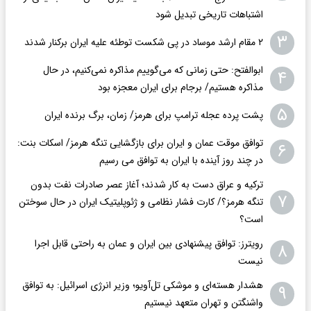
اشتباهات تاریخی تبدیل شود
۳
۲ مقام‌ ارشد موساد در پی شکست توطئه علیه ایران برکنار شدند
ابوالفتح: حتی زمانی که می‌گوییم مذاکره نمی‌کنیم، در حال
۴
مذاکره هستیم/ برجام برای ایران معجزه بود
۵
پشت پرده عجله ترامپ برای هرمز/ زمان، برگ برنده ایران
توافق موقت عمان و ایران برای بازگشایی تنگه هرمز/ اسکات بنت:
۶
در چند روز آینده با ایران به توافق می رسیم
ترکیه و عراق دست به کار شدند؛ آغاز عصر صادرات نفت بدون
۷
تنگه هرمز؟/ کارت فشار نظامی و ژئوپلیتیک ایران در حال سوختن
است؟
رویترز: توافق پیشنهادی بین ایران و عمان به راحتی قابل اجرا
۸
نیست
هشدار هسته‌ای و موشکی تل‌آویو؛ وزیر انرژی اسرائیل: به توافق
۹
واشنگتن و تهران متعهد نیستیم