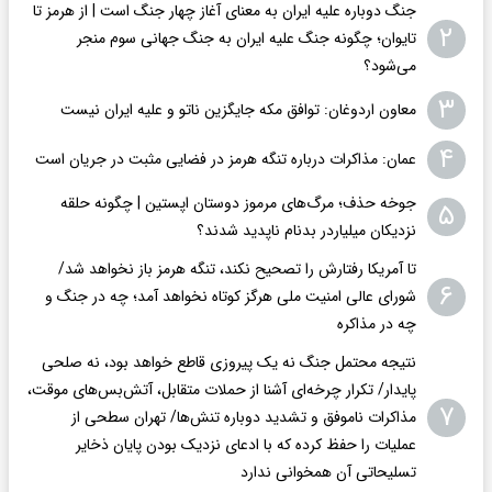
جنگ دوباره علیه ایران به معنای آغاز چهار جنگ است | از هرمز تا
۲
تایوان؛ چگونه جنگ علیه ایران به جنگ جهانی سوم منجر
می‌شود؟
۳
معاون اردوغان: توافق مکه جایگزین ناتو و علیه ایران نیست
۴
عمان: مذاکرات درباره تنگه هرمز در فضایی مثبت در جریان است
جوخه حذف؛ مرگ‌های مرموز دوستان اپستین | چگونه حلقه
۵
نزدیکان میلیاردر بدنام ناپدید شدند؟
تا آمریکا رفتارش را تصحیح نکند، تنگه هرمز باز نخواهد شد/
۶
شورای عالی امنیت ملی هرگز کوتاه نخواهد آمد؛ چه در جنگ و
چه در مذاکره
نتیجه محتمل جنگ نه یک پیروزی قاطع خواهد بود، نه صلحی
پایدار/ تکرار چرخه‌ای آشنا از حملات متقابل، آتش‌بس‌های موقت،
۷
مذاکرات ناموفق و تشدید دوباره تنش‌ها/ تهران سطحی از
عملیات را حفظ کرده که با ادعای نزدیک بودن پایان ذخایر
تسلیحاتی آن همخوانی ندارد