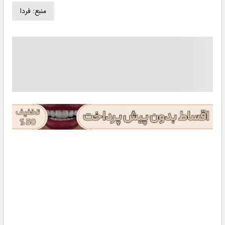
منبع:
فردا