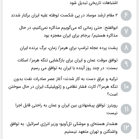
اشتباهات تاریخی تبدیل شود
۶
۲ مقام‌ ارشد موساد در پی شکست توطئه علیه ایران برکنار شدند
ابوالفتح: حتی زمانی که می‌گوییم مذاکره نمی‌کنیم، در حال
۷
مذاکره هستیم/ برجام برای ایران معجزه بود
۸
پشت پرده عجله ترامپ برای هرمز/ زمان، برگ برنده ایران
توافق موقت عمان و ایران برای بازگشایی تنگه هرمز/ اسکات
۹
بسنت: در چند روز آینده با ایران به توافق می رسیم
ترکیه و عراق دست به کار شدند؛ آغاز عصر صادرات نفت بدون
۱۰
تنگه هرمز؟/ کارت فشار نظامی و ژئوپلیتیک ایران در حال سوختن
است؟
رویترز: توافق پیشنهادی بین ایران و عمان به راحتی قابل اجرا
۱۱
نیست
هشدار هسته‌ای و موشکی تل‌آویو؛ وزیر انرژی اسرائیل: به توافق
۱۲
واشنگتن و تهران متعهد نیستیم