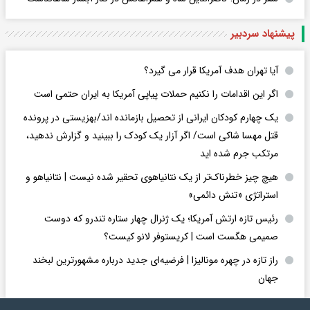
پیشنهاد سردبیر
آیا تهران هدف آمریکا قرار می گیرد؟
اگر این اقدامات را نکنیم حملات پیاپی آمریکا به ایران حتمی است
یک چهارم کودکان ایرانی از تحصیل بازمانده اند/بهزیستی در پرونده
قتل مهسا شاکی است/ اگر آزار یک کودک را ببینید و گزارش ندهید،
مرتکب جرم شده اید
هیچ چیز خطرناک‌تر از یک نتانیاهوی تحقیر شده نیست | نتانیاهو و
استراتژی «تنش دائمی»
رئیس تازه ارتش آمریکا؛ یک ژنرال چهار ستاره تندرو که دوست
صمیمی هگست است | کریستوفر لانو کیست؟
راز تازه در چهره مونالیزا | فرضیه‌ای جدید درباره مشهورترین لبخند
جهان