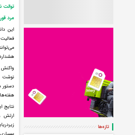
توالت ن
مرد قور
این دان
فعالیت‌
می‌توا
هشدارده
واکنش چ
نوشت و 
دستور م
هفته‌ها
نتایج ا
ارتش و
زیردریا
تازه‌ها
بسیاری 