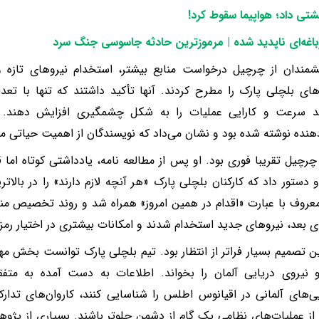
شتی داد؛ هواپیما سقوط کرد
!
باغه‌ای ناپدید شده | مرموزترین حادثه جاسوسی جنگ سرد
شمندان از چرچیل درخواست منابع بیشتر، استخدام نیروهای تازه و
های بلچلی پارک را مطرح کردند. آنها تأکید داشتند که تنها با 
نند سرعت و کارایی عملیات را به شکل چشمگیری افزایش دهند. نا
نده نوشته شده بود و نشان می‌داد که نویسندگان از اهمیت حیاتی م
رچیل تقریبا فوری بود. او پس از مطالعه نامه، یادداشتی کوتاه اما
دستور داد که کارکنان بلچلی پارک «هر آنچه لازم دارند» را در بالاتر
عروف با عبارت «اقدام در همین امروز» همراه شد و روند تخصیص مناب
ی بعد، نیروهای جدید استخدام شدند و امکانات بیشتری در اختیار رمز
ین تصمیم بسیار فراتر از انتظار بود. تیم بلچلی پارک توانست بخش مهم
 نیروی دریایی آلمان را بخواند. اطلاعات به دست آمده به متف
یی‌های آلمانی در اقیانوس اطلس را شناسایی کنند، کاروان‌های تدار
از عملیات‌های نظامی یک گام از دشمن جلوتر باشند. بسیاری از پژو