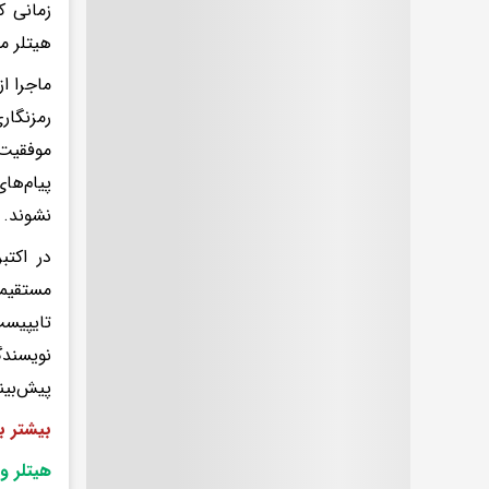
زمانی ک
هیتلر م
ماجرا ا
رمزنگار
موفقیت‌
پیام‌ها
نشوند.
مستقیما
تایپیس
نویسندگ
پیش‌بین
بیشتر ب
هیتلر و