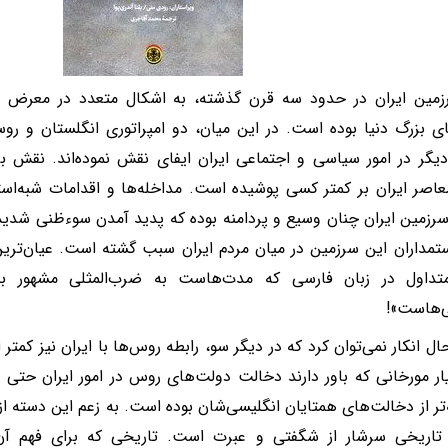
زمین ایران در حدود سه قرن گذشته، به اشکال متعدد در معرض د
ی بزرگ دنیا بوده است. در این میان، دو امپراتوری انگلستان و روس
یگر در امور سیاسی و اجتماعی ایران ایفای نقش نموده‌اند. نقش بری
عاصر ایران بر کمتر کسی پوشیده است. مداخله‌ها و اقدامات شبه‌استع
رزمین ایران چنان وسیع و پردامنه بوده که پدید آمدن سوءظنی شدید
تمداران این سرزمین در میان مردم ایران سبب گشته است. عیان‌ترین
متداول در زبان فارسی که مدت‌هاست به ضرب‌المثلی مشهور بدل ش
‌هاست»!
ال انکار نمی‌توان کرد که در دیگر سو، رابطه‌ روس‌ها با ایران نیز کمتر
ر مورخانی که باور دارند دخالت دولت‌های روس در امور ایران حتی بی‌
‌تر از دخالت‌های همتایان انگلیسی‌شان بوده است. به زعم این دسته از 
تاریخی سرشار از شگفتی و عبرت است. تاریخی که برای فهم آن ب