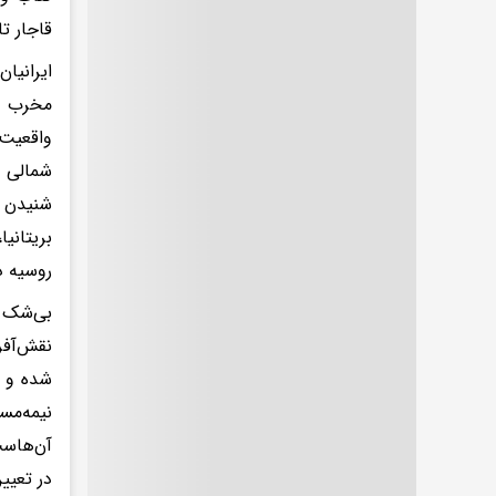
قاجار ت
ایرانیا
مخرب از
واقعیت 
شمالی ک
شنیدن ا
بریتانی
روسیه د
بی‌شک ن
نقش‌آفر
شده و ا
نیمه‌مس
آن‌هاست
در تعیی