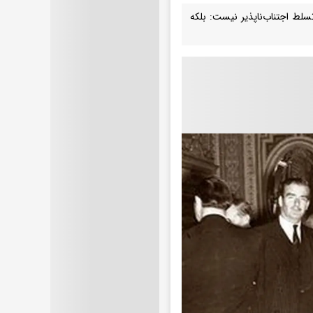
انی از نفوذ و تسلط اجتناب‌ناپذیر نیست: بلکه