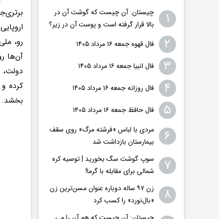
برتری‌ج
چیستان: آن چیست که گوشت آن در
۱
بالا قرار گرفته است و پوست آن در زیر؟
اروپایی 
۲
رو، ملی
فال قهوه جمعه ۱۶ مرداد ۱۴۰۵
آن‌ها ر
۳
فال انبیا جمعه ۱۶ مرداد ۱۴۰۵
دولت، س
۴
کرده و 
فال روزانه جمعه ۱۶ مرداد ۱۴۰۵
بخشد.
۵
فال حافظ جمعه ۱۶ مرداد ۱۴۰۵
مردی با لباس «فرشته مرگ» روی سقف
۶
بیمارستان بازداشت شد
سوپ گوشت سگ بخورید | توصیه کره
۷
شمالی برای مقابله با گرما!
زن ۹۷ ساله دوباره عنوان مسن‌ترین زن
۸
«بال‌نورد» را کسب کرد
چیستان: آن چیست که هم آن را می