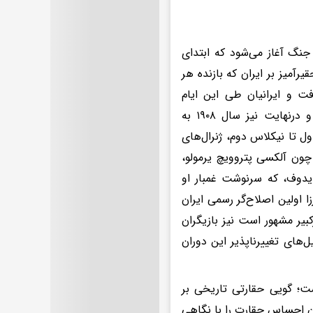
 جنگ آغاز می‌شود که ابتدای
آمیز بر ایران که بازنده هر
 و ایرانیان طی این ایام
می‌کوشیدند با به جان هم انداختن روسیه و بریتانیا راه خود را بگشایند و درنهایت نیز سال ۱۹۰۸ به
ول تا نیکلاس دوم، ژنرال‌های
 چون آلکسی پتروویچ یرمولو،
ایدوف، که سرنوشت غمبار او
یرزا اولین اصلاح‌گر رسمی ایران
کبیر مشهور است نیز بازیگران
‌های تغییرناپذیر این دوران
ت؛ گویی حقارتی تاریخی بر
آن احساس حقارت را با نگاهی