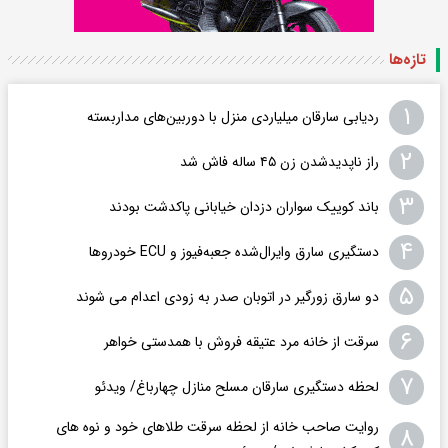
تازه‌ها
۱
ردیابی سارقان میلیاردی منزل با دوربین‌های مداربسته
۲
راز ناپدیدشدن زن ۴۵ ساله فاش شد
۳
باند کوییک سواران دزدان خیابانی پاکدشت بودند
۴
دستگیری سارق وایرال‌شده جعبه‌فیوز و ECU خودروها
۵
دو سارق زورگیر در اتوبان صدر به زودی اعدام می شوند
۶
سرقت از خانه مرد عتیقه فروش با همدستی خواهر
۷
لحظه دستگیری سارقان مسلح منازل چهارباغ/ ویدئو
روایت صاحب خانه از لحظه سرقت طلاهای خود و نوه های
۸