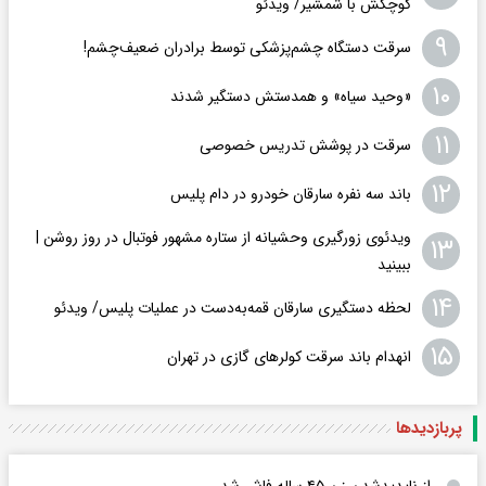
کوچکش با شمشیر/ ویدئو
۹
سرقت دستگاه چشم‌پزشکی توسط برادران ضعیف‌چشم!
۱۰
«وحید سیاه» و همدستش دستگیر شدند
۱۱
سرقت در پوشش تدریس خصوصی
۱۲
باند سه نفره سارقان خودرو در دام پلیس
ویدئوی زورگیری وحشیانه از ستاره مشهور فوتبال در روز روشن |
۱۳
ببینید
۱۴
لحظه دستگیری سارقان قمه‌به‌دست در عملیات پلیس/ ویدئو
۱۵
انهدام باند سرقت کولرهای گازی در تهران
پربازدید‌ها
راز ناپدیدشدن زن ۴۵ ساله فاش شد