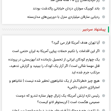
باند کوییک سواران دزدان خیابانی پاکدشت بودند
ردیابی سارقان میلیاردی منزل با دوربین‌های مداربسته
پیشنهاد سردبیر
آیا تهران هدف آمریکا قرار می گیرد؟
اگر این اقدامات را نکنیم حملات پیاپی آمریکا به ایران حتمی است
یک چهارم کودکان ایرانی از تحصیل بازمانده اند/بهزیستی در پرونده
قتل مهسا شاکی است/ اگر آزار یک کودک را ببینید و گزارش ندهید،
مرتکب جرم شده اید
هیچ چیز خطرناک‌تر از یک نتانیاهوی تحقیر شده نیست | نتانیاهو و
استراتژی «تنش دائمی»
رئیس تازه ارتش آمریکا؛ یک ژنرال چهار ستاره تندرو که دوست
صمیمی هگست است | کریستوفر لانو کیست؟
راز تازه در چهره مونالیزا | فرضیه‌ای جدید درباره مشهورترین لبخند