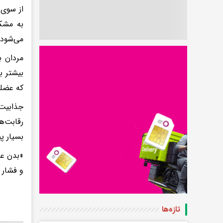
از سوی 
به مشک
می‌شود 
مردان ب
بیشتر ب
که عضله
جذابیت
رقابت‌ه
بسیار پ
«بدن عض
و فشار 
تازه‌ها