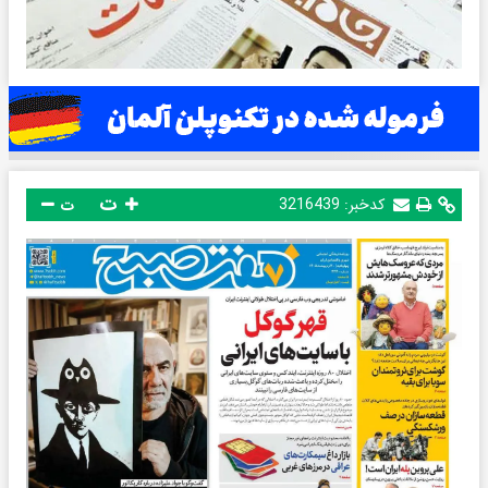
ت
کدخبر:
3216439
ت