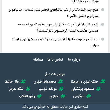
مرتکب جرم شده اید
هیچ چیز خطرناک‌تر از یک نتانیاهوی تحقیر شده نیست | نتانیاهو و
استراتژی «تنش دائمی»
رئیس تازه ارتش آمریکا؛ یک ژنرال چهار ستاره تندرو که دوست
صمیمی هگست است | کریستوفر لانو کیست؟
راز تازه در چهره مونالیزا | فرضیه‌ای جدید درباره مشهورترین لبخند
جهان
درباره ما
تماس با ما
مسابقه
موضوعات داغ
جنگ ایران و آمریکا
محمدباقر خرازی
فال حافظ
مسعود پزشکیان
دونالد ترامپ
تنگه هرمز
سرگرمی
خرازی
رهبر انقلاب
کلیه حقوق این سایت متعلق به
خبرفوری
می‌باشد