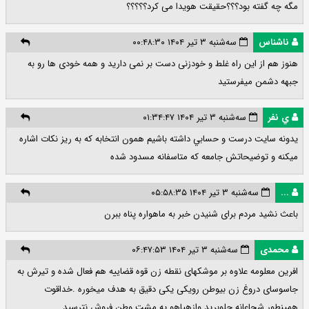
مگه چه گفته بود؟؟؟حقیقت هویدا می کرد؟؟؟؟؟
ناشناس
سه‌شنبه ۳ تیر ۱۴۰۴ ۰۰:۴۸:۳۰
هنوز هم از این راه غلط و خودزنی دست بر نمی دارید و همه خودی ها رو به
جبهه دشمن میفرستید
ي نفر
سه‌شنبه ۳ تیر ۱۴۰۴ ۰۱:۳۴:۴۷
يدونه سايت درست و حسابي داشته باشيم همون انتخابه كه به ريز نكات اشاره
ميكنه و توضيحاتش جامعه كه متاسفانه مسدود شده
...
سه‌شنبه ۳ تیر ۱۴۰۴ ۰۵:۵۸:۳۵
باعث نشید مردم برای شنیدن خبر به ماهواره پناه ببرن
محمدی
سه‌شنبه ۳ تیر ۱۴۰۴ ۰۶:۴۷:۵۳
افرین معلومه علاوه بر موشکهای نقطه زن قوه قضاییه هم فعال شده و تیرش به
جاسوسای دروغ زن بیوطن رویکی یکی دقیق به هدف میخوره .خداقوت
همینطور شجاعانه جلوبرید وازهیاهو یه مشت وطن فروش نترسید