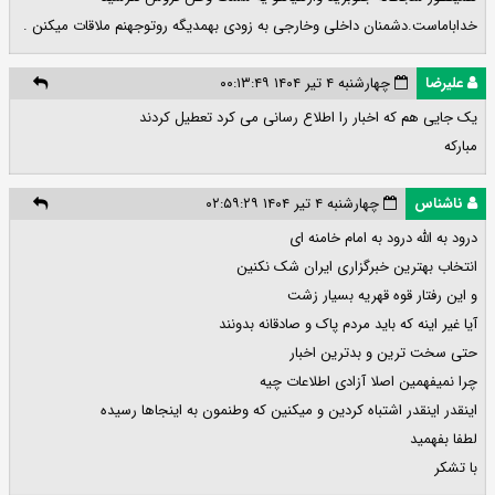
خداباماست.دشمنان داخلی وخارجی به زودی بهمدیگه روتوجهنم ملاقات میکنن .
علیرضا
چهارشنبه ۴ تیر ۱۴۰۴ ۰۰:۱۳:۴۹
یک جایی هم که اخبار را اطلاع رسانی می کرد تعطیل کردند
مبارکه
ناشناس
چهارشنبه ۴ تیر ۱۴۰۴ ۰۲:۵۹:۲۹
درود به الله درود به امام خامنه ای
انتخاب بهترین خبرگزاری ایران شک نکنین
و این رفتار قوه قهریه بسیار زشت
آیا غیر اینه که باید مردم پاک و صادقانه بدونند
حتی سخت ترین و‌ بدترین اخبار
چرا نمیفهمین اصلا آزادی اطلاعات چیه
اینقدر اینقدر اشتباه کردین و میکنین که وطنمون به اینجاها رسیده
لطفا بفهمید
با تشکر