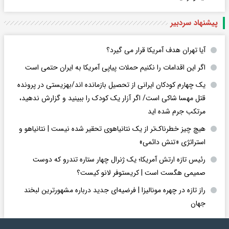
پیشنهاد سردبیر
آیا تهران هدف آمریکا قرار می گیرد؟
اگر این اقدامات را نکنیم حملات پیاپی آمریکا به ایران حتمی است
یک چهارم کودکان ایرانی از تحصیل بازمانده اند/بهزیستی در پرونده
قتل مهسا شاکی است/ اگر آزار یک کودک را ببینید و گزارش ندهید،
مرتکب جرم شده اید
هیچ چیز خطرناک‌تر از یک نتانیاهوی تحقیر شده نیست | نتانیاهو و
استراتژی «تنش دائمی»
رئیس تازه ارتش آمریکا؛ یک ژنرال چهار ستاره تندرو که دوست
صمیمی هگست است | کریستوفر لانو کیست؟
راز تازه در چهره مونالیزا | فرضیه‌ای جدید درباره مشهورترین لبخند
جهان