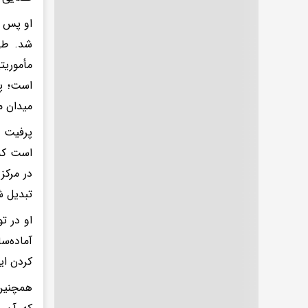
او پس ا
شد. طی 
است؛ پر
میدان م
پرفیت ب
است که 
در مرکز
تبدیل ش
او در ت
آماده‌س
کردن ای
همچنین 