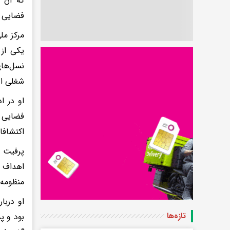
که آن ر
فضایی د
یکی از 
نسل‌های
شغلی او
فضایی ا
اکتشافا
پرفیت ه
اهداف ع
منظومه 
تازه‌ها
بود و پ