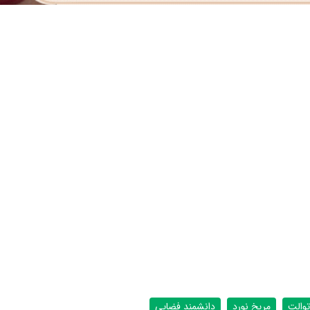
توالت
مریخ نورد
دانشمند فضایی