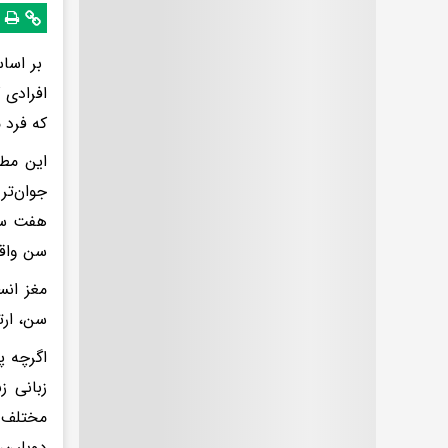
بر اساس
افرادی 
که فرد م
این مطا
جوان‌تر
سن واقع
مغز انس
سن، ارت
اگرچه پ
زبانی ز
مختلف ر
دوبلین،