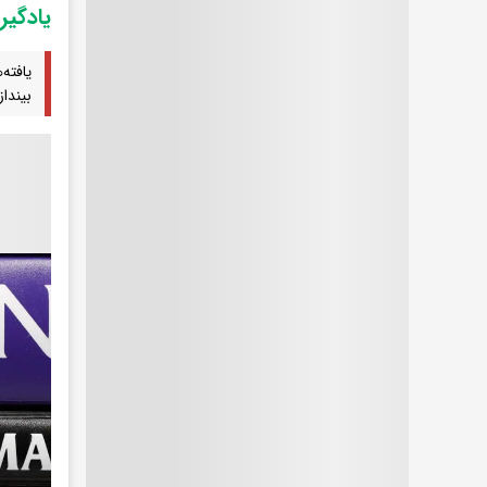
یادگیر
بینداز