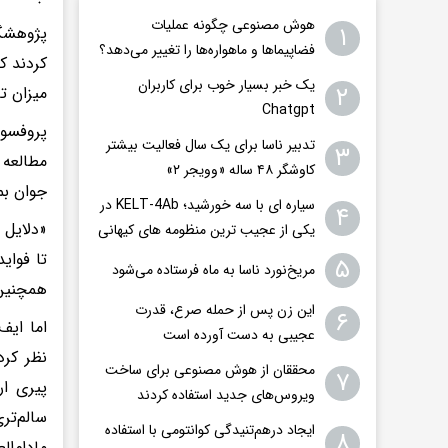
هوش مصنوعی چگونه عملیات
۱
پژوهشگر
فضاپیماها و ماهواره‌ها را تغییر می‌دهد؟
کردند ک
یک خبر بسیار خوب برای کاربران
۲
میزان ت
Chatgpt
پروفسور
تدبیر ناسا برای یک سال فعالیت بیشتر
۳
مطالعه 
کاوشگر ۴۸ ساله «وویجر ۲»
جوان بم
سیاره ای با سه خورشید؛ KELT-4Ab در
۴
«دلایل 
یکی از عجیب ترین منظومه های کیهانی
تا فوای
۵
مریخ‌نورد ناسا به ماه فرستاده می‌شود
همچنین 
این زن پس از حمله صرع، قدرت
۶
اما ایف
عجیبی به دست آورده است
نظر کرد
محققان از هوش مصنوعی برای ساخت
۷
پیری ار
ویروس‌های جدید استفاده کردند
سالم‌تر
ایجاد درهم‌تنیدگی کوانتومی با استفاده
۸
مادام‌ا