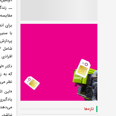
ــ زندگ
مقایسه 
با سنین
پردازش 
افرادی 
دکتر «ل
که به ز
نظر می‌
«این اث
یادگیری
می‌دهد 
تازه‌ها
نباشد، 