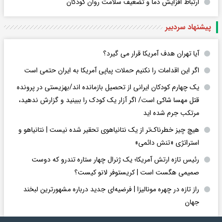
ارتباط افزایش دما و تضعیف سلامت روان کودکان
پیشنهاد سردبیر
آیا تهران هدف آمریکا قرار می گیرد؟
اگر این اقدامات را نکنیم حملات پیاپی آمریکا به ایران حتمی است
یک چهارم کودکان ایرانی از تحصیل بازمانده اند/بهزیستی در پرونده
قتل مهسا شاکی است/ اگر آزار یک کودک را ببینید و گزارش ندهید،
مرتکب جرم شده اید
هیچ چیز خطرناک‌تر از یک نتانیاهوی تحقیر شده نیست | نتانیاهو و
استراتژی «تنش دائمی»
رئیس تازه ارتش آمریکا؛ یک ژنرال چهار ستاره تندرو که دوست
صمیمی هگست است | کریستوفر لانو کیست؟
راز تازه در چهره مونالیزا | فرضیه‌ای جدید درباره مشهورترین لبخند
جهان