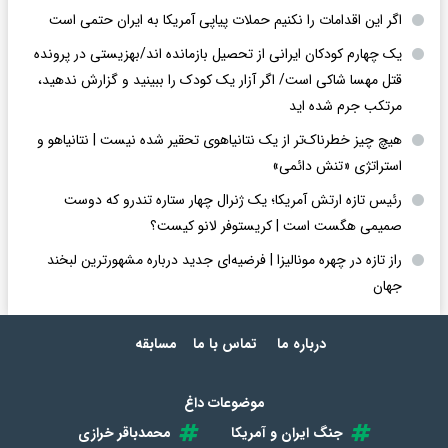
اگر این اقدامات را نکنیم حملات پیاپی آمریکا به ایران حتمی است
یک چهارم کودکان ایرانی از تحصیل بازمانده اند/بهزیستی در پرونده
قتل مهسا شاکی است/ اگر آزار یک کودک را ببینید و گزارش ندهید،
مرتکب جرم شده اید
هیچ چیز خطرناک‌تر از یک نتانیاهوی تحقیر شده نیست | نتانیاهو و
استراتژی «تنش دائمی»
رئیس تازه ارتش آمریکا؛ یک ژنرال چهار ستاره تندرو که دوست
صمیمی هگست است | کریستوفر لانو کیست؟
راز تازه در چهره مونالیزا | فرضیه‌ای جدید درباره مشهورترین لبخند
جهان
درباره ما
تماس با ما
مسابقه
موضوعات داغ
جنگ ایران و آمریکا
محمدباقر خرازی