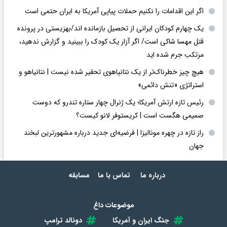
اگر این اقدامات را نکنیم حملات پیاپی آمریکا به ایران حتمی است
یک چهارم کودکان ایرانی از تحصیل بازمانده اند/بهزیستی در پرونده
قتل مهسا شاکی است/ اگر آزار یک کودک را ببینید و گزارش ندهید،
مرتکب جرم شده اید
هیچ چیز خطرناک‌تر از یک نتانیاهوی تحقیر شده نیست | نتانیاهو و
استراتژی «تنش دائمی»
رئیس تازه ارتش آمریکا؛ یک ژنرال چهار ستاره تندرو که دوست
صمیمی هگست است | کریستوفر لانو کیست؟
راز تازه در چهره مونالیزا | فرضیه‌ای جدید درباره مشهورترین لبخند
جهان
درباره ما
تماس با ما
مسابقه
موضوعات داغ
جنگ ایران و آمریکا
دونالد ترامپ