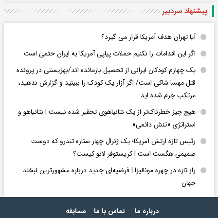
پیشنهاد سردبیر
آیا تهران هدف آمریکا قرار می گیرد؟
اگر این اقدامات را نکنیم حملات پیاپی آمریکا به ایران حتمی است
یک چهارم کودکان ایرانی از تحصیل بازمانده اند/بهزیستی در پرونده
قتل مهسا شاکی است/ اگر آزار یک کودک را ببینید و گزارش ندهید،
مرتکب جرم شده اید
هیچ چیز خطرناک‌تر از یک نتانیاهوی تحقیر شده نیست | نتانیاهو و
استراتژی «تنش دائمی»
رئیس تازه ارتش آمریکا؛ یک ژنرال چهار ستاره تندرو که دوست
صمیمی هگست است | کریستوفر لانو کیست؟
راز تازه در چهره مونالیزا | فرضیه‌ای جدید درباره مشهورترین لبخند
جهان
درباره ما
تماس با ما
مسابقه