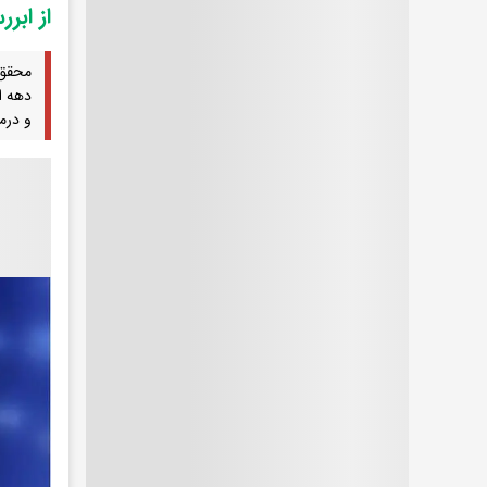
از ابر
محقق 
دهه ا
و درم