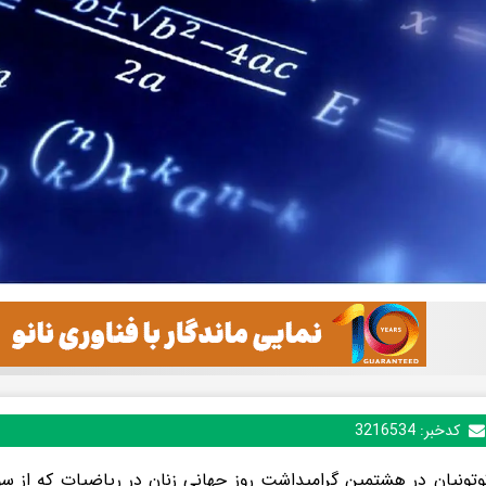
کدخبر:
3216534
وتونیان در هشتمین گرامیداشت روز جهانی زنان در ریاضیات که از س