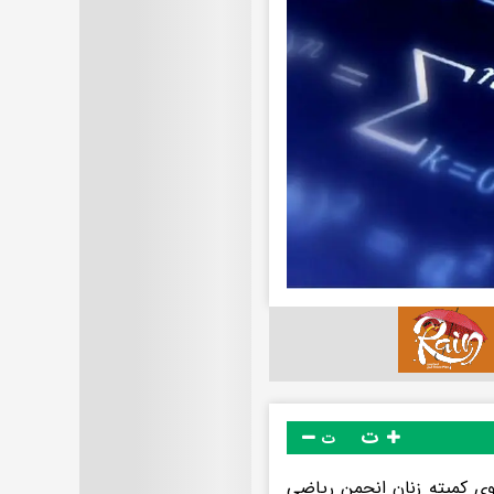
ت
ت
وی کمیته زنان انجمن ریاضی