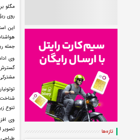
مگلو بر
روی ریل
این است
هواشناس
جمله ری
وی ادام
گسترش آ
مشترکی 
توتونیا
شناخت س
تنوع زی
وی افزو
تصویر ا
تازه‌ها
طراحی ا