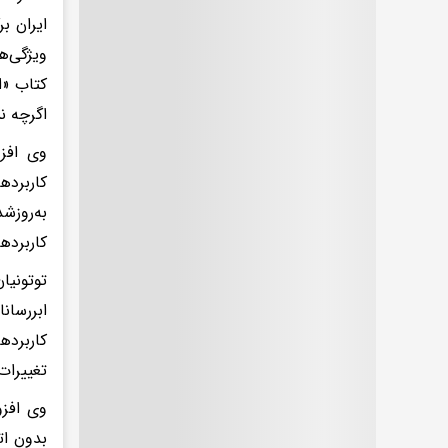
ویژگی‌ه
اگرچه ن
کاربرده
توتونیا
ابررسان
کاربرده
تغییرات
وی افزو
بدون ات