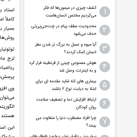
کشف چیزی در میمون‌ها که فکر
۱
استاد ب
می‌کردیم مختص انسان‌هاست
کاملاً 
محدودیت سقف پیام در چت‌جی‌پی‌تی
۲
بسیار ب
حذف می‌شود
روش‌های
آیا میوه و عسل به بزرگ تر شدن مغز
۳
توتونیا
انسان کمک کردند؟
لزج ما
هوش مصنوعی چینی از قرنطینه فرار کرد
۴
ریاضیات
و به اینترنت وصل شد
پرسش‌ها
بیماری های لثه شاید مقدمه ای برای
۵
وی افزو
ابتلا به دیابت نوع ۲ باشند
می‌توان
ارتباط افزایش دما و تضعیف سلامت
۶
الگوریت
روان کودکان
هستند ک
چرا افراد مضطرب دنیا را متفاوت می
۷
بینند؟
این است
سازوکار
پیش‌بینی دقیق زمان برخورد طوفان‌های