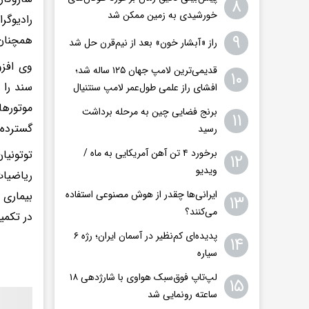
۸
خورشیدی به زمین ممکن شد
رادیوگر
۹
همچنان 
راز «آبشار خون» بعد از نیم‌قرن حل شد
وی افزو
قدیمی‌ترین لامپ جهان ۱۲۵ ساله شد؛
۱۰
سند را 
افشای راز علمی طول‌عمر لامپ سنتنیال
موتورها
برنج فضایی چین به مرحله برداشت
۱۱
گسترده 
رسید
برخورد ۴ تن آهن آمریکایی به ماه /
توتونیا
۱۲
ویدیو
ریاضیات
ایرانی‌ها چقدر از هوش مصنوعی استفاده
بیماری 
۱۳
می‌کنند؟
در تکمی
پدیده‌ای کم‌نظیر در آسمان ایران؛ رژه ۶
۱۴
سیاره
لپ‌تاپ فوق‌سبک هواوی با شارژدهی ۱۸
۱۵
ساعته رونمایی شد