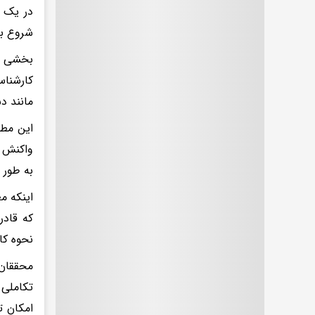
در یک آ
شروع به
کارشنا
مانند د
این مطا
واکنش ق
به طور 
اینکه م
که قادر
نحوه کا
محققان 
تکاملی 
امکان ت