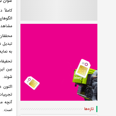
عنوان ن
کاملاً 
الگوهای
مشاهده 
محققان 
تبدیل ش
به نمای
تحقیقات
بین این
شوند.
اکنون د
تجربیات
آنچه مغ
تازه‌ها
است.