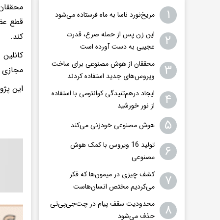
محققان 
۱
مریخ‌نورد ناسا به ماه فرستاده می‌شود
قطع عضو
این زن پس از حمله صرع، قدرت
کند.
۲
عجیبی به دست آورده است
محققان از هوش مصنوعی برای ساخت
۳
مجازی ب
ویروس‌های جدید استفاده کردند
این پژوهش در مجل
ایجاد درهم‌تنیدگی کوانتومی با استفاده
۴
از نور خورشید
۵
هوش مصنوعی خودزنی می‌کند
تولید 16 ویروس با کمک هوش
۶
مصنوعی
کشف چیزی در میمون‌ها که فکر
۷
می‌کردیم مختص انسان‌هاست
محدودیت سقف پیام در چت‌جی‌پی‌تی
۸
حذف می‌شود