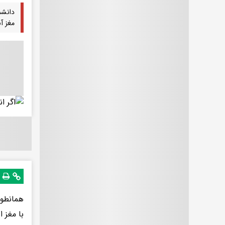
دانشم
مغز آن
با مغز 