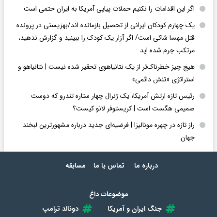
اگر این اقدامات را نکنیم حملات پیاپی آمریکا به ایران حتمی است
یک چهارم کودکان ایرانی از تحصیل بازمانده اند/بهزیستی در پرونده
قتل مهسا شاکی است/ اگر آزار یک کودک را ببینید و گزارش ندهید،
مرتکب جرم شده اید
هیچ چیز خطرناک‌تر از یک نتانیاهوی تحقیر شده نیست | نتانیاهو و
استراتژی «تنش دائمی»
رئیس تازه ارتش آمریکا؛ یک ژنرال چهار ستاره تندرو که دوست
صمیمی هگست است | کریستوفر لانو کیست؟
راز تازه در چهره مونالیزا | فرضیه‌ای جدید درباره مشهورترین لبخند
جهان
درباره ما
تماس با ما
مسابقه
موضوعات داغ
جنگ ایران و آمریکا
دونالد ترامپ