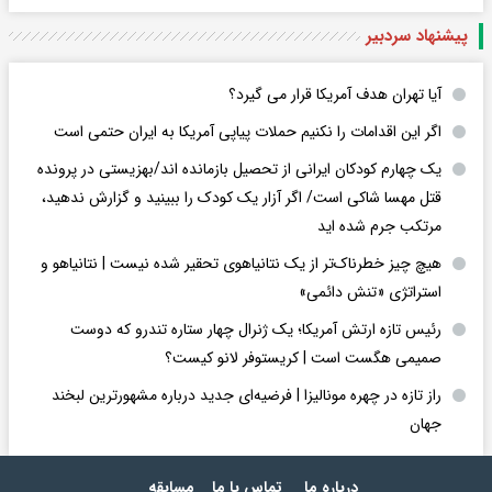
پیشنهاد سردبیر
آیا تهران هدف آمریکا قرار می گیرد؟
اگر این اقدامات را نکنیم حملات پیاپی آمریکا به ایران حتمی است
یک چهارم کودکان ایرانی از تحصیل بازمانده اند/بهزیستی در پرونده
قتل مهسا شاکی است/ اگر آزار یک کودک را ببینید و گزارش ندهید،
مرتکب جرم شده اید
هیچ چیز خطرناک‌تر از یک نتانیاهوی تحقیر شده نیست | نتانیاهو و
استراتژی «تنش دائمی»
رئیس تازه ارتش آمریکا؛ یک ژنرال چهار ستاره تندرو که دوست
صمیمی هگست است | کریستوفر لانو کیست؟
راز تازه در چهره مونالیزا | فرضیه‌ای جدید درباره مشهورترین لبخند
جهان
درباره ما
تماس با ما
مسابقه