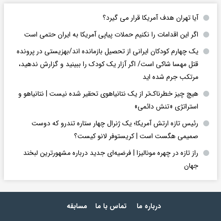
آیا تهران هدف آمریکا قرار می گیرد؟
اگر این اقدامات را نکنیم حملات پیاپی آمریکا به ایران حتمی است
یک چهارم کودکان ایرانی از تحصیل بازمانده اند/بهزیستی در پرونده
قتل مهسا شاکی است/ اگر آزار یک کودک را ببینید و گزارش ندهید،
مرتکب جرم شده اید
هیچ چیز خطرناک‌تر از یک نتانیاهوی تحقیر شده نیست | نتانیاهو و
استراتژی «تنش دائمی»
رئیس تازه ارتش آمریکا؛ یک ژنرال چهار ستاره تندرو که دوست
صمیمی هگست است | کریستوفر لانو کیست؟
راز تازه در چهره مونالیزا | فرضیه‌ای جدید درباره مشهورترین لبخند
جهان
درباره ما
تماس با ما
مسابقه