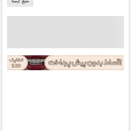
منبع:
ايسنا