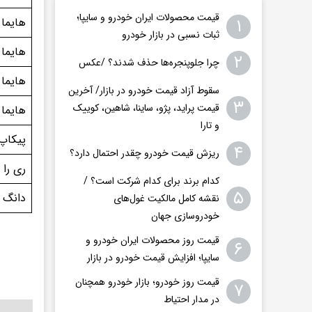
قیمت محصولات ایران خودرو و سایپا؛
۱
هایما اس ۵ (
ثبات نسبی در بازار خودرو
هایما اس ۷ (
۲
چرا جلوپنجره‌ها حذف شدند؟ /عکس
هایما ۸ اس ( ۸S 
سقوط آزاد قیمت خودرو در بازار/ آخرین
۳
قیمت پراید، پژو، ساینا، شاهین، کوییک
هایما ۷X
و تارا
پیکاپ 
۴
ریزش قیمت خودرو چقدر احتمال دارد؟
ری را
کدام برند برای کدام شرکت است؟ /
۵
دانگ فن
نقشه کامل مالکیت غول‌های
خودروسازی جهان
قیمت روز محصولات ایران خودرو و
۶
سایپا؛ افزایش قیمت خودرو در بازار
قیمت روز خودرو؛ بازار خودرو همچنان
۷
در مدار احتیاط