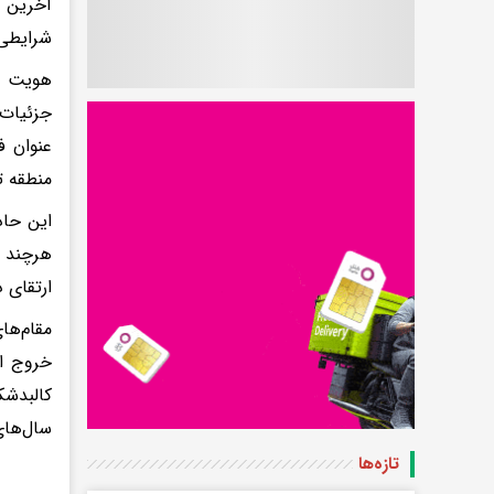
آخرین ل
شرایطی 
هویت خل
جزئیات 
عنوان ف
منطقه ت
این حاد
هرچند چ
ارتقای 
مقام‌های
خروج او
کالبدشک
سال‌های
تازه‌ها