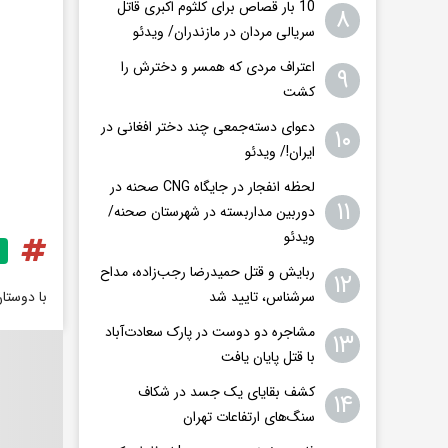
10 بار قصاص برای کلثوم اکبری قاتل
۸
سریالی مردان در مازندران/ ویدئو
اعتراف مردی که همسر و دخترش را
۹
کشت
دعوای دسته‌جمعی چند دختر افغانی در
۱۰
ایران!/ ویدئو
لحظه انفجار در جایگاه CNG صحنه در
۱۱
دوربین مداربسته در شهرستان صحنه/
ویدئو
ربایش و قتل حمیدرضا رجب‌زاده، مداح
۱۲
سرشناس، تایید شد
با دوستا
مشاجره دو دوست در پارک سعادت‌آباد
۱۳
با قتل پایان یافت
کشف بقایای یک جسد در شکاف
۱۴
سنگ‌های ارتفاعات تهران