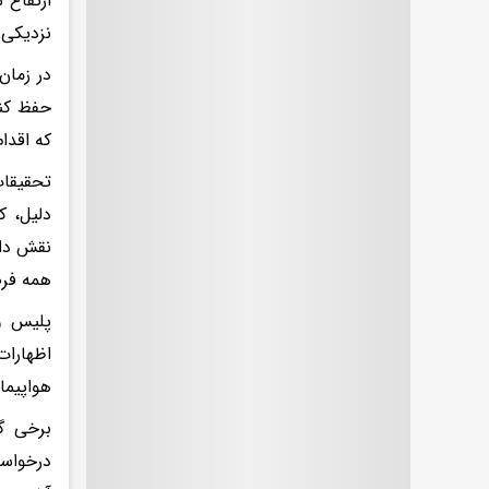
ارتفاع 
نزدیکی 
در زمان
حفظ کند
که اقدا
تحقیقات
دلیل، ک
نقش داش
همه فرض
پلیس و 
اظهارات
هواپیما
برخی گ
درخواست