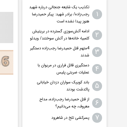
تکذیب یک شایعه جنجالی درباره شهید
۱
رجب‌زاده/ برادر شهید: پیکر حمیدرضا
هنوز پیدا نشده است
ادامه آتش‌سوزی گسترده در بریتیش
۲
کلمبیا؛ خانه‌ها در آتش سوختند/ ویدئو
4متهم قتل حمیدرضا رجب‌زاده دستگیر
۳
شدند
دستگیری قاتل فراری در مریوان با
۴
عملیات ضربتی پلیس
باند کوییک سواران دزدان خیابانی
۵
پاکدشت بودند
از قتل حمیدرضا رجب‌زاده، مداح
۶
معروف، چه می‌دانیم؟
۷
پسرکشی تلخ در شاهرود