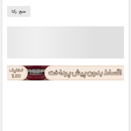
منبع:
رکنا