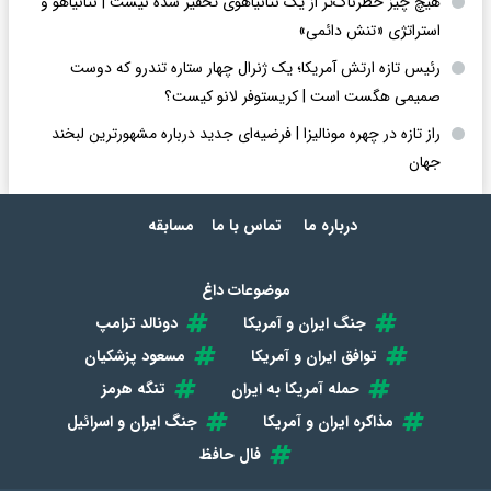
هیچ چیز خطرناک‌تر از یک نتانیاهوی تحقیر شده نیست | نتانیاهو و
استراتژی «تنش دائمی»
رئیس تازه ارتش آمریکا؛ یک ژنرال چهار ستاره تندرو که دوست
صمیمی هگست است | کریستوفر لانو کیست؟
راز تازه در چهره مونالیزا | فرضیه‌ای جدید درباره مشهورترین لبخند
جهان
درباره ما
تماس با ما
مسابقه
موضوعات داغ
جنگ ایران و آمریکا
دونالد ترامپ
توافق ایران و آمریکا
مسعود پزشکیان
حمله آمریکا به ایران
تنگه هرمز
مذاکره ایران و آمریکا
جنگ ایران و اسرائیل
فال حافظ