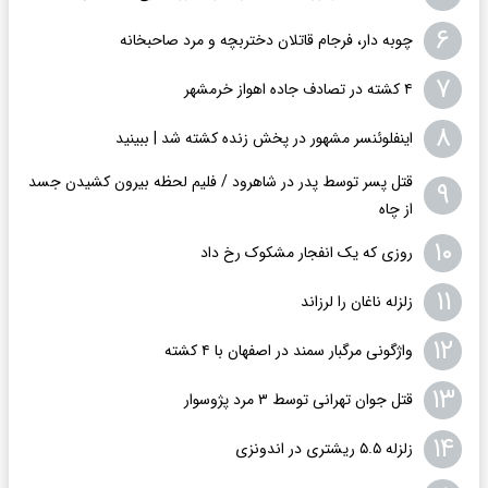
۶
چوبه دار، فرجام قاتلان دختربچه و مرد صاحبخانه
۷
۴ کشته در تصادف جاده اهواز خرمشهر
۸
اینفلوئنسر مشهور در پخش زنده کشته شد | ببینید
قتل پسر توسط پدر در شاهرود / فلیم لحظه بیرون کشیدن جسد
۹
از چاه
۱۰
روزی که یک انفجار مشکوک رخ داد
۱۱
زلزله ناغان را لرزاند
۱۲
واژگونی مرگبار سمند در اصفهان با ۴ کشته
۱۳
قتل جوان تهرانی توسط ۳ مرد پژوسوار
۱۴
زلزله ۵.۵ ریشتری در اندونزی