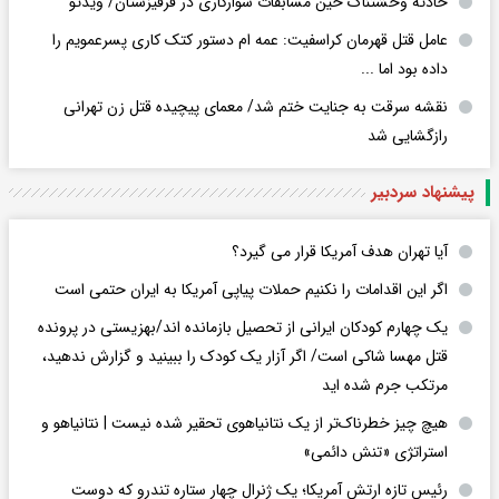
حادثه وحشتناک حین مسابقات سوارکاری در قرقیزستان/ ویدئو
عامل قتل قهرمان کراسفیت: عمه ام دستور کتک کاری پسرعمویم را
داده بود اما ...
نقشه سرقت به جنایت ختم شد/ معمای پیچیده قتل زن تهرانی
رازگشایی شد
پیشنهاد سردبیر
آیا تهران هدف آمریکا قرار می گیرد؟
اگر این اقدامات را نکنیم حملات پیاپی آمریکا به ایران حتمی است
یک چهارم کودکان ایرانی از تحصیل بازمانده اند/بهزیستی در پرونده
قتل مهسا شاکی است/ اگر آزار یک کودک را ببینید و گزارش ندهید،
مرتکب جرم شده اید
هیچ چیز خطرناک‌تر از یک نتانیاهوی تحقیر شده نیست | نتانیاهو و
استراتژی «تنش دائمی»
رئیس تازه ارتش آمریکا؛ یک ژنرال چهار ستاره تندرو که دوست