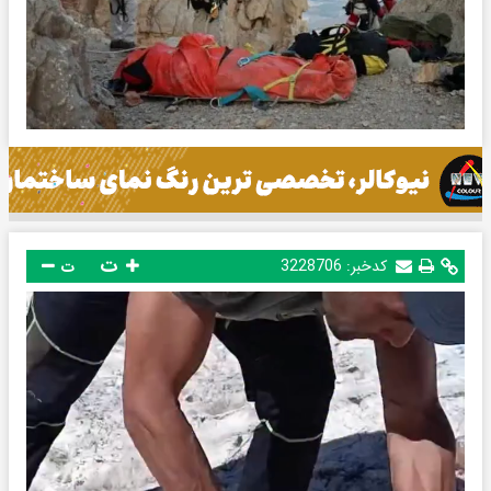
ت
کدخبر:
3228706
ت