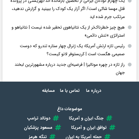
یک چهارم کودکان ایرانی از تحصیل بازمانده اند/بهزیستی در پرونده
قتل مهسا شاکی است/ اگر آزار یک کودک را ببینید و گزارش ندهید،
مرتکب جرم شده اید
هیچ چیز خطرناک‌تر از یک نتانیاهوی تحقیر شده نیست | نتانیاهو و
استراتژی «تنش دائمی»
رئیس تازه ارتش آمریکا؛ یک ژنرال چهار ستاره تندرو که دوست
صمیمی هگست است | کریستوفر لانو کیست؟
راز تازه در چهره مونالیزا | فرضیه‌ای جدید درباره مشهورترین لبخند
جهان
درباره ما
تماس با ما
مسابقه
موضوعات داغ
جنگ ایران و آمریکا
دونالد ترامپ
توافق ایران و آمریکا
مسعود پزشکیان
حمله آمریکا به ایران
تنگه هرمز