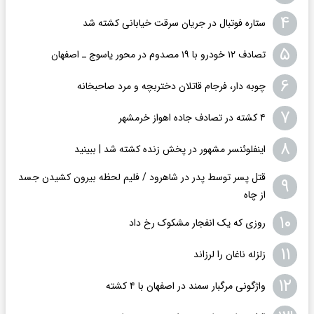
۴
ستاره فوتبال در جریان سرقت خیابانی کشته شد
۵
تصادف ۱۲ خودرو با ۱۹ مصدوم در محور یاسوج ـ اصفهان
۶
چوبه دار، فرجام قاتلان دختربچه و مرد صاحبخانه
۷
۴ کشته در تصادف جاده اهواز خرمشهر
۸
اینفلوئنسر مشهور در پخش زنده کشته شد | ببینید
قتل پسر توسط پدر در شاهرود / فلیم لحظه بیرون کشیدن جسد
۹
از چاه
۱۰
روزی که یک انفجار مشکوک رخ داد
۱۱
زلزله ناغان را لرزاند
۱۲
واژگونی مرگبار سمند در اصفهان با ۴ کشته