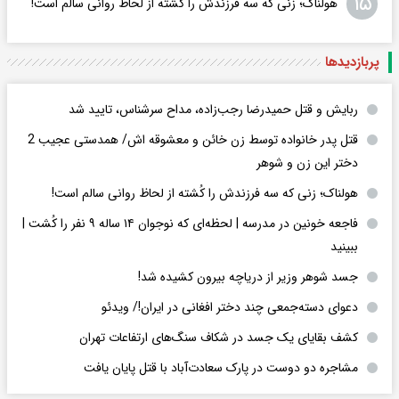
۱۵
هولناک؛ زنی که سه فرزندش را کُشته از لحاظ روانی سالم است!
پربازدید‌ها
ربایش و قتل حمیدرضا رجب‌زاده، مداح سرشناس، تایید شد
قتل پدر خانواده توسط زن خائن و معشوقه اش/ همدستی عجیب 2
دختر این زن و شوهر
هولناک؛ زنی که سه فرزندش را کُشته از لحاظ روانی سالم است!
فاجعه خونین در مدرسه | لحظه‌ای که نوجوان ۱۴ ساله ۹ نفر را کُشت |
ببینید
جسد شوهر وزیر از دریاچه بیرون کشیده شد!
دعوای دسته‌جمعی چند دختر افغانی در ایران!/ ویدئو
کشف بقایای یک جسد در شکاف سنگ‌های ارتفاعات تهران
مشاجره دو دوست در پارک سعادت‌آباد با قتل پایان یافت