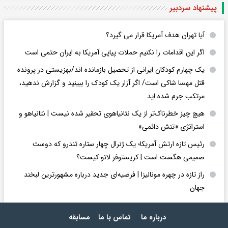
پیشنهاد سردبیر
آیا تهران هدف آمریکا قرار می گیرد؟
اگر این اقدامات را نکنیم حملات پیاپی آمریکا به ایران حتمی است
یک چهارم کودکان ایرانی از تحصیل بازمانده اند/بهزیستی در پرونده
قتل مهسا شاکی است/ اگر آزار یک کودک را ببینید و گزارش ندهید،
مرتکب جرم شده اید
هیچ چیز خطرناک‌تر از یک نتانیاهوی تحقیر شده نیست | نتانیاهو و
استراتژی «تنش دائمی»
رئیس تازه ارتش آمریکا؛ یک ژنرال چهار ستاره تندرو که دوست
صمیمی هگست است | کریستوفر لانو کیست؟
راز تازه در چهره مونالیزا | فرضیه‌ای جدید درباره مشهورترین لبخند
جهان
درباره ما
تماس با ما
مسابقه