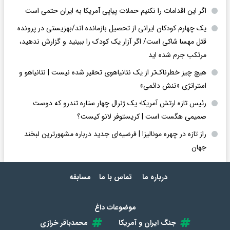
اگر این اقدامات را نکنیم حملات پیاپی آمریکا به ایران حتمی است
یک چهارم کودکان ایرانی از تحصیل بازمانده اند/بهزیستی در پرونده
قتل مهسا شاکی است/ اگر آزار یک کودک را ببینید و گزارش ندهید،
مرتکب جرم شده اید
هیچ چیز خطرناک‌تر از یک نتانیاهوی تحقیر شده نیست | نتانیاهو و
استراتژی «تنش دائمی»
رئیس تازه ارتش آمریکا؛ یک ژنرال چهار ستاره تندرو که دوست
صمیمی هگست است | کریستوفر لانو کیست؟
راز تازه در چهره مونالیزا | فرضیه‌ای جدید درباره مشهورترین لبخند
جهان
درباره ما
تماس با ما
مسابقه
موضوعات داغ
جنگ ایران و آمریکا
محمدباقر خرازی