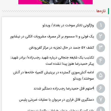
تازه‌ها
۱
واژگونی تانکر سوخت در بغداد/ ویدئو
۲
یک فوتی و ۱۱ مسموم بر اثر مصرف مشروبات الکلی در نیشابور
۳
کشف ۵۷ جسد در حال تجزیه در مرکز کفن‌ودفن
تکذیب یک شایعه جنجالی درباره شهید رجب‌زاده/ برادر شهید:
۴
پیکر حمیدرضا هنوز پیدا نشده است
ادامه آتش‌سوزی گسترده در بریتیش کلمبیا؛ خانه‌ها در آتش
۵
سوختند/ ویدئو
۶
4متهم قتل حمیدرضا رجب‌زاده دستگیر شدند
۷
دستگیری قاتل فراری در مریوان با عملیات ضربتی پلیس
۸
باند کوییک سواران دزدان خیابانی پاکدشت بودند