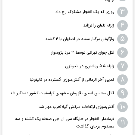
۳
روزی که یک انفجار مشکوک رخ داد
۴
زلزله ناغان را لرزاند
۵
واژگونی مرگبار سمند در اصفهان با ۴ کشته
۶
قتل جوان تهرانی توسط ۳ مرد پژوسوار
۷
زلزله ۵.۵ ریشتری در اندونزی
۸
نمایی آخر الزمانی از آتش‌سوزی گسترده در کالیفرنیا
۹
قاتل محسن اسدی، قهرمان مشهدی کراسفیت کشور دستگیر شد
۱۰
آتش‌سوزی ارتفاعات سرکش گیلانغرب مهار شد
فرماندار: انفجار در جایگاه سی ان جی صحنه یک کشته و سه
۱۱
مصدوم برجای گذاشت