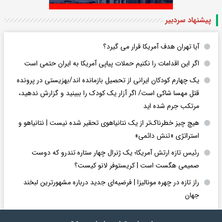
پیشنهاد سردبیر
آیا تهران هدف آمریکا قرار می گیرد؟
اگر این اقدامات را نکنیم حملات پیاپی آمریکا به ایران حتمی است
یک چهارم کودکان ایرانی از تحصیل بازمانده اند/بهزیستی در پرونده
قتل مهسا شاکی است/ اگر آزار یک کودک را ببینید و گزارش ندهید،
مرتکب جرم شده اید
هیچ چیز خطرناک‌تر از یک نتانیاهوی تحقیر شده نیست | نتانیاهو و
استراتژی «تنش دائمی»
رئیس تازه ارتش آمریکا؛ یک ژنرال چهار ستاره تندرو که دوست
صمیمی هگست است | کریستوفر لانو کیست؟
راز تازه در چهره مونالیزا | فرضیه‌ای جدید درباره مشهورترین لبخند
جهان