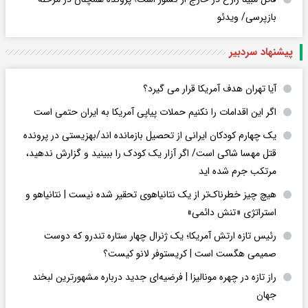
بازپرسی/ ویدئو
پیشنهاد سردبیر
آیا تهران هدف آمریکا قرار می گیرد؟
اگر این اقدامات را نکنیم حملات پیاپی آمریکا به ایران حتمی است
یک چهارم کودکان ایرانی از تحصیل بازمانده اند/بهزیستی در پرونده
قتل مهسا شاکی است/ اگر آزار یک کودک را ببینید و گزارش ندهید،
مرتکب جرم شده اید
هیچ چیز خطرناک‌تر از یک نتانیاهوی تحقیر شده نیست | نتانیاهو و
استراتژی «تنش دائمی»
رئیس تازه ارتش آمریکا؛ یک ژنرال چهار ستاره تندرو که دوست
صمیمی هگست است | کریستوفر لانو کیست؟
راز تازه در چهره مونالیزا | فرضیه‌ای جدید درباره مشهورترین لبخند
جهان