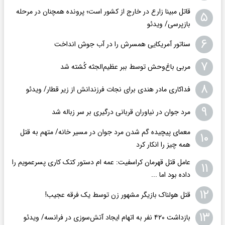
قاتل مبینا زارع در خارج از کشور است؛ پرونده همچنان در مرحله
۵
بازپرسی/ ویدئو
۶
سناتور آمریکایی همسرش را در آب جوش انداخت
۷
مربی باغ‌وحش توسط ببر عظیم‌الجثه کُشته شد
۸
فداکاری مادر هندی برای نجات فرزندانش از زیر قطار/ ویدئو
۹
مرد جوان در نیاوران قربانی درگیری بر سر زباله شد
معمای پیچیده گم شدن مرد جوان در مسیر خانه/ متهم به قتل
۱۰
همه چیز را انکار کرد
عامل قتل قهرمان کراسفیت: عمه ام دستور کتک کاری پسرعمویم را
۱۱
داده بود اما ...
۱۲
قتل هولناک بازیگر مشهور زن توسط یک فرقه عجیب!
۱۳
بازداشت ۴۲۰ نفر به اتهام ایجاد آتش‌سوزی‌ در فرانسه/ ویدئو