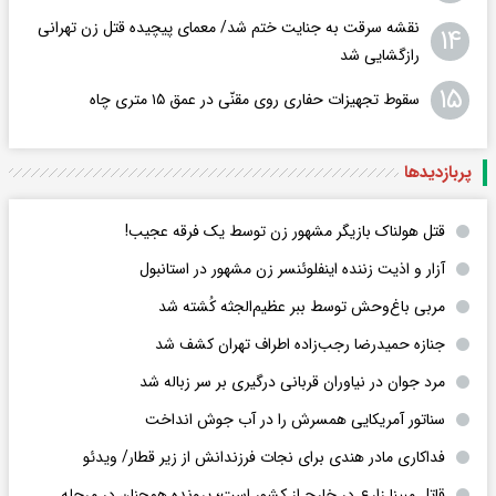
نقشه سرقت به جنایت ختم شد/ معمای پیچیده قتل زن تهرانی
۱۴
رازگشایی شد
۱۵
سقوط تجهیزات حفاری روی مقنّی در عمق ۱۵ متری چاه
پربازدید‌ها
قتل هولناک بازیگر مشهور زن توسط یک فرقه عجیب!
آزار و اذیت زننده اینفلوئنسر زن مشهور در استانبول
مربی باغ‌وحش توسط ببر عظیم‌الجثه کُشته شد
جنازه حمیدرضا رجب‌زاده اطراف تهران کشف شد
مرد جوان در نیاوران قربانی درگیری بر سر زباله شد
سناتور آمریکایی همسرش را در آب جوش انداخت
فداکاری مادر هندی برای نجات فرزندانش از زیر قطار/ ویدئو
قاتل مبینا زارع در خارج از کشور است؛ پرونده همچنان در مرحله