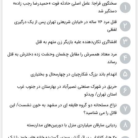
سخنگوی فراجا: عامل اصلی حادثه فوت «حمیدرضا رجب زاده»
۱
دستگیر شد
قتل مرد ۷۶ ساله در خیابان شریعتی تهران پس از یک درگیری
۲
لفظی
۳
افشاگری‌ تکان‌دهنده علیه بازیگر زن متهم به قتل
مرد معتاد همسرش را مقابل چشمان وحشت زده دخترش به قتل
۴
رساند
۵
انهدام باند بزرگ شکارچیان در چهارمحال و بختیاری
حریق در شهرک صنعتی نصیرآباد در بهارستان در جنوب غرب
۶
استان تهران/ ویدئو
نزاع مسلحانه دو گروه طایفه ای در مشهد به خون نشست/ این
۷
قاتل را می شناسید؟
۸
ردیابی سارقان میلیاردی منزل با دوربین‌های مداربسته
۲۰ هزار کانادایی بر اثر آتش سوزی گسترده خانه های خود را ترک