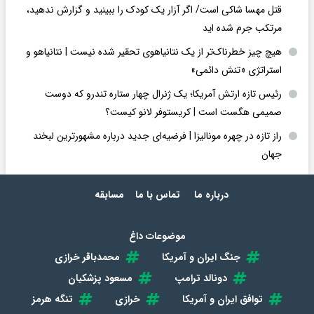
قتل مهسا شاکی است/ اگر آزار یک کودک را ببینید و گزارش ندهید،
مرتکب جرم شده اید
هیچ چیز خطرناک‌تر از یک نتانیاهوی تحقیر شده نیست | نتانیاهو و
استراتژی «تنش دائمی»
رئیس تازه ارتش آمریکا؛ یک ژنرال چهار ستاره تندرو که دوست
صمیمی هگست است | کریستوفر لانو کیست؟
راز تازه در چهره مونالیزا | فرضیه‌ای جدید درباره مشهورترین لبخند
جهان
درباره ما
تماس با ما
مسابقه
موضوعات داغ
جنگ ایران و آمریکا
محمدباقر خرازی
دونالد ترامپ
مسعود پزشکیان
توافق ایران و آمریکا
خرازی
تنگه هرمز