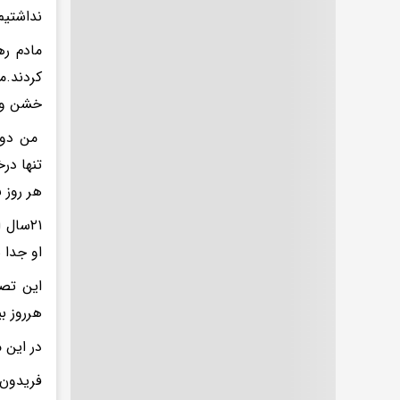
نداشتیم 
مادم ره
کردند.م
خشن و د
من دوس
تنها در
هر روز ب
۲۱سال
او جدا 
این تصم
هرروز ب
در این 
فریدون 