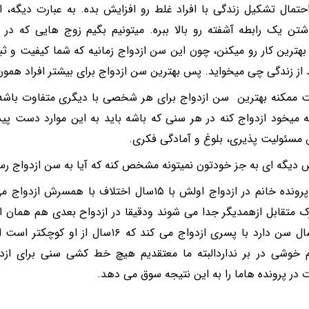
حتمال تشکیل زندگی با افراد غلط رو افزایش بده. به عبارت دیگه، ا
تن یک رابطه آشفته رو بالا ببره. میتونیم بگیم زوج هایی که در
بهترین کار رو میکنن، چون این سن ازدواج زمانیه که شما کیفیت و ثب
 از زندگی چی میخواید. پس بهترین سن ازدواج برای بیشتر افراد همو
ت ممکنه بهترین سن ازدواج برای هر شخصی با دیگری متفاوت باشه.
 میخود ازدواج کنه در هر سنی که باشه باید به این موارد دست پیدا
سئولیت پذیری، بلوغ و آمادگی فکری.
یگه ای به جز خودتون نمیتونه مشخص کنه که آیا به سن ازدواج رسی
 متقابل ازهمدیگر جدا می شوند ودقیقا در ازدواح بعدی هم همان ا
که ۴۶سال سن دارد با پسری ازدواج می کند که 
 خوشی در بر نداردالبته ما معتقدیم هیچ خط کشی سنی برای ازدوا
 در پرونده هاما را به این نتیجه سوق می دهد.