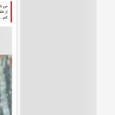
کنم....