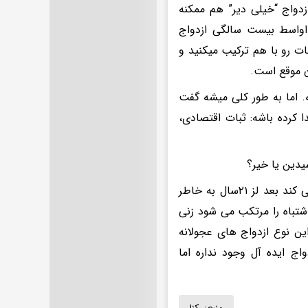
زدواج “خیلی دیر” هم ممکنه
 اواسط بیست سالگی ازدواج
ات رو با هم ترکیب میکنید و
ن موقع است.
 اما به طور کلی میشه گفت
 کرده باشه: ثبات اقتصادی،
دین یا خیر؟
در این پرونده خانم در ازدواج اولش با ۱۵سال اختلاف با همسرش ازدواج می کند بعد لز ۲۱سال به خاطر
شتباه را مرتکب می شود زنی
۱۶سال از او کوچکتر است این نوع ازدواج های عجولانه
ج ایده آل وجود نداره اما
منبع:
رکنا