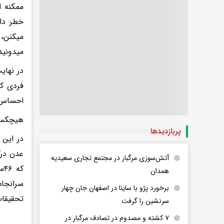
ممکنه ا
خطر داش
میکنن، 
میدونید
در نهای
فردی که
احساس م
هیچکس د
پربازدید‌ها
عدن درک
آتش‌سوزی مرگبار در مجتمع تجاری سعیدیه
همدان
سرانجام
برخورد پژو با ساینا در اصفهان جان چهار
تحقیقات
سرنشین را گرفت
۷ کشته و مصدوم در تصادف مرگبار در