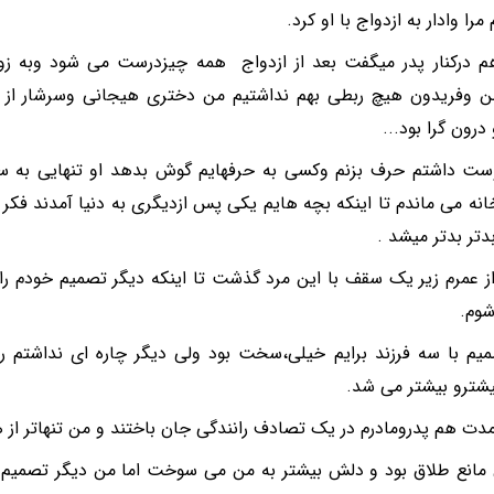
مرا وادار به ازدواج با او کرد.
م درکنار پدر میگفت بعد از ازدواج همه چیزدرست می شود وبه زو
ن وفریدون هیچ ربطی بهم نداشتیم من دختری هیجانی وسرشار از ا
رون گرا بود...
ت داشتم حرف بزنم وکسی به حرفهایم گوش بدهد او تنهایی به 
خانه می ماندم تا اینکه بچه هایم یکی پس ازدیگری به دنیا آمدند فکر 
دتر بدتر میشد .
 از عمرم زیر یک سقف با این مرد گذشت تا اینکه دیگر تصمیم خودم را گ
شوم.
یم با سه فرزند برایم خیلی،سخت بود ولی دیگر چاره ای نداشتم ر
یشترو بیشتر می شد.
مدت هم پدرومادرم در یک تصادف رانندگی جان باختند و من تنهاتر از
مانع طلاق بود و دلش بیشتر به من می سوخت اما من دیگر تصمیم ام ر