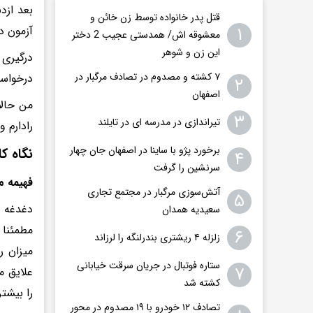
بعد ازد
قتل پدر خانواده توسط زن خائن و
۱
آزمون د
معشوقه اش/ همدستی عجیب 2 دختر
این زن و شوهر
درگیری 
۷ کشته و مصدوم در تصادف مرگبار در
درخواست
۲
اصفهان
من حالا
۳
تیراندازی در مدرسه ای در تایلند
رادارم 
برخورد پژو با ساینا در اصفهان جان چهار
نگاه ک
۴
سرنشین را گرفت
فهیمه م
آتش‌سوزی مرگبار در مجتمع تجاری
۵
سعیدیه همدان
۶
زلزله ۴ ریشتری بندرلنگه را لرزاند
میزان ر
ستاره فوتبال در جریان سرقت خیابانی
۷
علایق م
کشته شد
را بیشتر
تصادف ۱۲ خودرو با ۱۹ مصدوم در محور