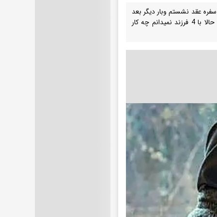
ر پای سفره عقد نشستم وبار دیگر بعد
از طلاق با 16 سال کوچکتر از خودم ازدواج کردم در هیچ کدام بخت با من یار نبود و حالا با 4 فرزند نمیدانم چه کار