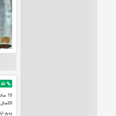
15 سا
20سال ازمن بزرگتر بود ازدواج با مردی که هیج کدام از خواسته هایم چندان برایش اهمیت نداشت.
پدرم از