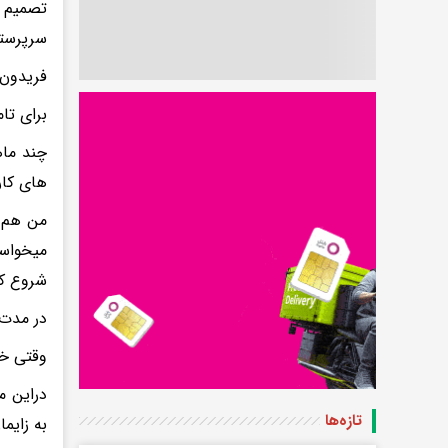
تصمیم ب
سرپرستی
فریدون 
برای تام
چند ماه
های کار
میخواست
شروع کر
در مدت 
وقتی خو
دراین م
تازه‌ها
به زایما