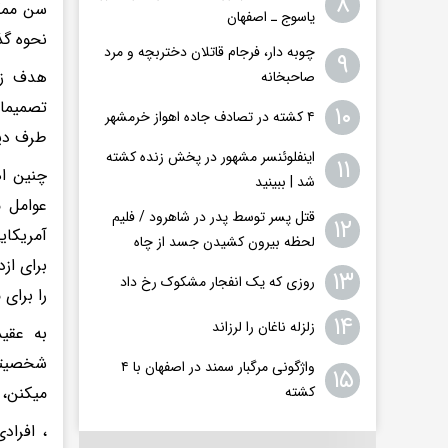
۸
سن ممکن
یاسوج ـ اصفهان
نحوه گذ
چوبه دار، فرجام قاتلان دختربچه و مرد
۹
هدف زند
صاحبخانه
تصمیمات
۱۰
۴ کشته در تصادف جاده اهواز خرمشهر
طرف دیگ
اینفلوئنسر مشهور در پخش زنده کشته
۱۱
چنین اه
شد | ببینید
عوامل م
قتل پسر توسط پدر در شاهرود / فلیم
۱۲
لحظه بیرون کشیدن جسد از چاه
۱۳
روزی که یک انفجار مشکوک رخ داد
را برای
۱۴
زلزله ناغان را لرزاند
به عقی
شخصیتی 
واژگونی مرگبار سمند در اصفهان با ۴
۱۵
میکنن، ا
کشته
، افراد