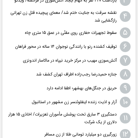
۳
بازداشت ۴۲۰ نفر به اتهام ایجاد آتش‌سوزی‌ در فرانسه/ ویدئو
نقشه سرقت به جنایت ختم شد/ معمای پیچیده قتل زن تهرانی
۴
رازگشایی شد
۵
سقوط تجهیزات حفاری روی مقنّی در عمق ۱۵ متری چاه
۶
توقیف کشنده رنو با رانندگی نوجوان ۱۴ ساله در محور فراهان
۷
آتش‌سوزی مهیب در مرکز خرید نیپاه در ماکاسار اندونزی
۸
جنازه حمیدرضا رجب‌زاده اطراف تهران کشف شد
۹
حریق در جنگل‌های بهشهر؛ اطفا ادامه دارد
۱۰
آزار و اذیت زننده اینفلوئنسر زن مشهور در استانبول
دستگیری ۳ سارق تحت پوشش مأموران تعزیرات/ اخاذی ۱۵ هزار
۱۱
دلاری از یک شرکت
۱۲
زورگیری دو میلیارد تومانی طلا از زن مسافر