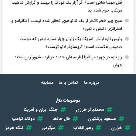
قتل مهسا شاکی است/ اگر آزار یک کودک را ببینید و گزارش ندهید،
مرتکب جرم شده اید
هیچ چیز خطرناک‌تر از یک نتانیاهوی تحقیر شده نیست | نتانیاهو و
استراتژی «تنش دائمی»
رئیس تازه ارتش آمریکا؛ یک ژنرال چهار ستاره تندرو که دوست
صمیمی هگست است | کریستوفر لانو کیست؟
راز تازه در چهره مونالیزا | فرضیه‌ای جدید درباره مشهورترین لبخند
جهان
درباره ما
تماس با ما
مسابقه
موضوعات داغ
محمدباقر خرازی
جنگ ایران و آمریکا
مسعود پزشکیان
فال حافظ
دونالد ترامپ
خرازی
رهبر انقلاب
سرگرمی
تنگه هرمز