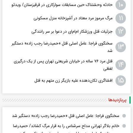
۱۰
حادثه وحشتناک حین مسابقات سوارکاری در قرقیزستان/ ویدئو
۱۱
مرگ مرموز مرد معتاد در آشپزخانه منزل مسکونی
۱۲
جزئیات قتل ورزشکار ام‌ام‌ای در دعوا بر سر رانندگی
سخنگوی فراجا: عامل اصلی قتل «حمیدرضا رجب زاده» دستگیر
۱۳
شد
قتل مرد ۷۶ ساله در خیابان شریعتی تهران پس از یک درگیری
۱۴
لفظی
۱۵
افشاگری‌ تکان‌دهنده علیه بازیگر زن متهم به قتل
پربازدید‌ها
سخنگوی فراجا: عامل اصلی قتل «حمیدرضا رجب زاده» دستگیر شد
خانم بلاگر تهرانی مداح سرشناس را به قرار مرگ کشاند/ حمیدرضا