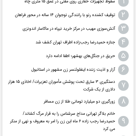
۱
سقوط تجهیزات حفاری روی مقنّی در عمق ۱۵ متری چاه
۲
توقیف کشنده رنو با رانندگی نوجوان ۱۴ ساله در محور فراهان
۳
آتش‌سوزی مهیب در مرکز خرید نیپاه در ماکاسار اندونزی
۴
جنازه حمیدرضا رجب‌زاده اطراف تهران کشف شد
۵
حریق در جنگل‌های بهشهر؛ اطفا ادامه دارد
۶
آزار و اذیت زننده اینفلوئنسر زن مشهور در استانبول
دستگیری ۳ سارق تحت پوشش مأموران تعزیرات/ اخاذی ۱۵ هزار
۷
دلاری از یک شرکت
۸
زورگیری دو میلیارد تومانی طلا از زن مسافر
خانم بلاگر تهرانی مداح سرشناس را به قرار مرگ کشاند/
۹
حمیدرضا رجب زاده ۶ ماه این زن را امر به معروف و نهی از منکر
می کرد