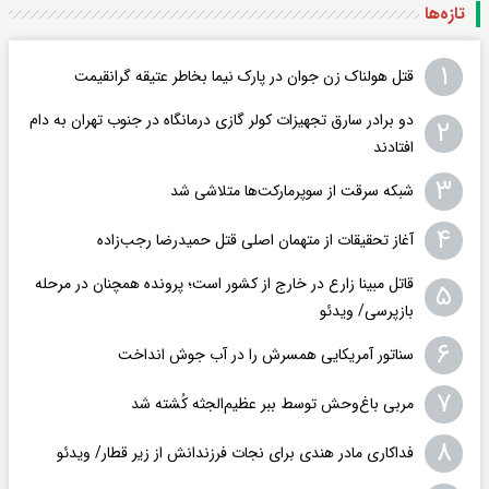
تازه‌ها
۱
قتل هولناک زن جوان در پارک نیما بخاطر عتیقه گرانقیمت
دو برادر سارق تجهیزات کولر گازی درمانگاه در جنوب تهران به دام
۲
افتادند
۳
شبکه سرقت از سوپرمارکت‌ها متلاشی شد
۴
آغاز تحقیقات از متهمان اصلی قتل حمیدرضا رجب‌زاده
قاتل مبینا زارع در خارج از کشور است؛ پرونده همچنان در مرحله
۵
بازپرسی/ ویدئو
۶
سناتور آمریکایی همسرش را در آب جوش انداخت
۷
مربی باغ‌وحش توسط ببر عظیم‌الجثه کُشته شد
۸
فداکاری مادر هندی برای نجات فرزندانش از زیر قطار/ ویدئو