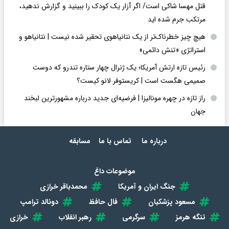
قتل مهسا شاکی است/ اگر آزار یک کودک را ببینید و گزارش ندهید،
مرتکب جرم شده اید
هیچ چیز خطرناک‌تر از یک نتانیاهوی تحقیر شده نیست | نتانیاهو و
استراتژی «تنش دائمی»
رئیس تازه ارتش آمریکا؛ یک ژنرال چهار ستاره تندرو که دوست
صمیمی هگست است | کریستوفر لانو کیست؟
راز تازه در چهره مونالیزا | فرضیه‌ای جدید درباره مشهورترین لبخند
جهان
درباره ما
تماس با ما
مسابقه
موضوعات داغ
جنگ ایران و آمریکا
محمدباقر خرازی
مسعود پزشکیان
فال حافظ
دونالد ترامپ
تنگه هرمز
سرگرمی
رهبر انقلاب
خرازی